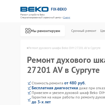
FIX-BEKO
Ремонт устройств Beko
Специализированный cервисный центр г.
Сургут
Мы ремонтируем
Срочный ремонт
Це
афов Beko в Сургуте
Ремонт духового шкафа Beko OIM 27201 AV в Сургуте
Ремонт духового шк
27201 AV в Сургуте
от 480 руб.
Стоимость ремонта
Бесплатная диагностика
даже при отказ
Привезем и увезем духовой шкаф Beko OIM
Гарантия на наши работы по ремонту духо
до 3-х лет
Ремонт стиральных машин Beko
Ремонт посудомоечных машин Beko
Ремонт сушильных машин Beko
Ремонт варочных панелей Beko
Ремонт кухонных комбайнов Beko
Ремонт парогенераторов Beko
Ремонт морозильных камер Beko
Ремонт вертикальных пылесосов Beko
Ремонт водонагревателей Beko
Ремонт микроволновых печей Beko