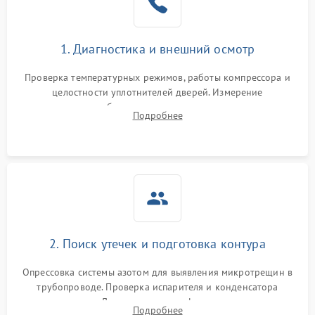
Сбой в работе инвертора
2100 ₽
Подробнее →
1. Диагностика и внешний осмотр
Запах горелого при
2000 ₽
Подробнее →
Проверка температурных режимов, работы компрессора и
работе
целостности уплотнителей дверей. Измерение
сопротивления обмоток мотора, проверка термостата и
Не включается
Подробнее
1000 ₽
Подробнее →
считывание кодов ошибок с электронного дисплея.
холодильник
Проблемы с системой
автоматической
1800 ₽
Подробнее →
разморозки
2. Поиск утечек и подготовка контура
Опрессовка системы азотом для выявления микротрещин в
трубопроводе. Проверка испарителя и конденсатора
течеискателем. Демонтаж старого фильтра-осушителя и
Подробнее