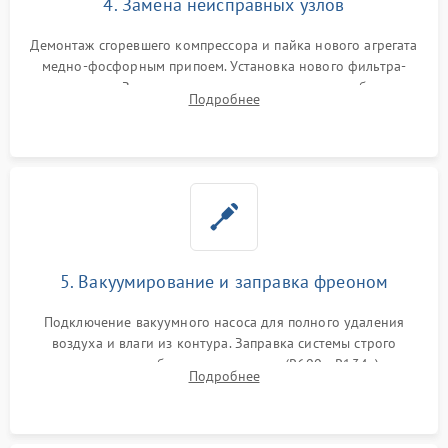
4. Замена неисправных узлов
Демонтаж сгоревшего компрессора и пайка нового агрегата
медно-фосфорным припоем. Установка нового фильтра-
осушителя. Замена изношенных вентиляторов обдува,
Подробнее
сломанных заслонок или поврежденных дверных петель.
5. Вакуумирование и заправка фреоном
Подключение вакуумного насоса для полного удаления
воздуха и влаги из контура. Заправка системы строго
дозированным объемом хладагента (R600a, R134a) по
Подробнее
электронным весам. Контроль рабочего давления в системе.