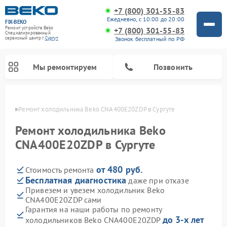
+7 (800) 301-55-83
Ежедневно, с 10:00 до 20:00
FIX-BEKO
Ремонт устройств Beko
+7 (800) 301-55-83
Специализированный
Звонок бесплатный по РФ
cервисный центр г.
Сургут
Мы ремонтируем
Позвонить
ргуте
Ремонт холодильника Beko CNA400E20ZDP в Сургуте
Ремонт холодильника Beko
CNA400E20ZDP в Сургуте
от 480 руб.
Стоимость ремонта
Бесплатная диагностика
даже при отказе
Привезем и увезем холодильник Beko
CNA400E20ZDP сами
Ремонт стиральных машин Beko
Ремонт сушильных машин Beko
Ремонт кухонных комбайнов Beko
Ремонт морозильных камер Beko
Ремонт вертикальных пылесосов Beko
Ремонт посудомоечных машин Beko
Ремонт микроволновых печей Beko
Гарантия на наши работы по ремонту
до 3-х лет
холодильников Beko CNA400E20ZDP