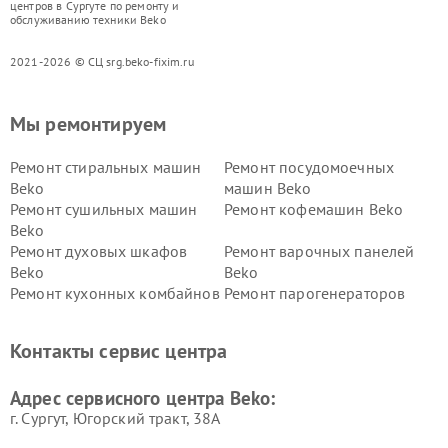
центров в Сургуте по ремонту и
обслуживанию техники Beko
2021-2026 © СЦ srg.beko-fixim.ru
Мы ремонтируем
Ремонт стиральных машин
Ремонт посудомоечных
Beko
машин Beko
Ремонт сушильных машин
Ремонт кофемашин Beko
Beko
Ремонт духовых шкафов
Ремонт варочных панелей
Beko
Beko
Ремонт кухонных комбайнов
Ремонт парогенераторов
Beko
Beko
Ремонт блендеров Beko
Ремонт кофеварок Beko
Контакты сервис центра
Ремонт холодильников Beko
Ремонт морозильных камер
Beko
Адрес сервисного центра Beko:
г. Сургут, Югорский тракт, 38А