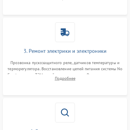
продувка капиллярной трубки для устранения засоров.
3. Ремонт электрики и электроники
Прозвонка пускозащитного реле, датчиков температуры и
терморегулятора. Восстановление цепей питания системы No
Frost, включая ТЭН оттайки и вентилятор. Ремонт или замена
Подробнее
платы управления при сбоях алгоритмов.