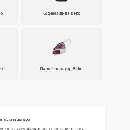
ko
Кофемашина Beko
ko
Парогенератор Beko
анные мастера
шедшие сертификацию специалисты, что