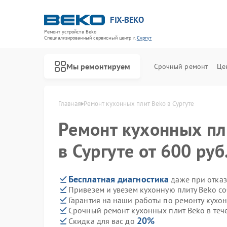
FIX-BEKO
Ремонт устройств Beko
Специализированный cервисный центр г.
Сургут
Мы ремонтируем
Срочный ремонт
Це
Главная
Ремонт кухонных плит Beko в Сургуте
Ремонт кухонных п
в Сургуте от 600 руб
Бесплатная диагностика
даже при отказ
Привезем и увезем кухонную плиту Beko с
Гарантия на наши работы по ремонту кухо
Срочный ремонт кухонных плит Beko в теч
20%
Скидка для вас до
Ремонт стиральных машин Beko
Ремонт посудомоечных машин Beko
Ремонт сушильных машин Beko
Ремонт духовых шкафов Beko
Ремонт варочных панелей Beko
Ремонт кухонных комбайнов Beko
Ремонт парогенераторов Beko
Ремонт морозильных камер Beko
Ремонт вертикальных пылесосов Beko
Ремонт водонагревателей Beko
Ремонт микроволновых печей Beko