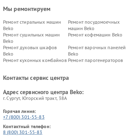
Мы ремонтируем
Ремонт стиральных машин
Ремонт посудомоечных
Beko
машин Beko
Ремонт сушильных машин
Ремонт кофемашин Beko
Beko
Ремонт духовых шкафов
Ремонт варочных панелей
Beko
Beko
Ремонт кухонных комбайнов
Ремонт парогенераторов
Beko
Beko
Ремонт блендеров Beko
Ремонт кофеварок Beko
Контакты сервис центра
Ремонт холодильников Beko
Ремонт морозильных камер
Beko
Адрес сервисного центра Beko:
г. Сургут, Югорский тракт, 38А
Горячая линия:
+7 (800) 301-55-83
Контактный телефон:
8 (800) 301-55-83