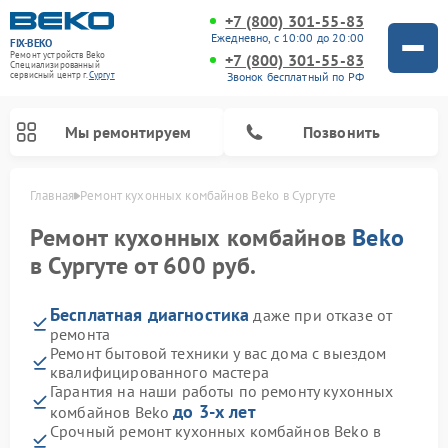
+7 (800) 301-55-83
Ежедневно, с 10:00 до 20:00
FIX-BEKO
Ремонт устройств Beko
+7 (800) 301-55-83
Специализированный
Звонок бесплатный по РФ
cервисный центр г.
Сургут
Мы ремонтируем
Позвонить
Главная
Ремонт кухонных комбайнов Beko в Сургуте
Ремонт кухонных комбайнов
Beko
в Сургуте от 600 руб.
Бесплатная диагностика
даже при отказе от
ремонта
Ремонт бытовой техники у вас дома с выездом
квалифицированного мастера
Гарантия на наши работы по ремонту кухонных
Ремонт стиральных машин Beko
Ремонт сушильных машин Beko
Ремонт морозильных камер Beko
Ремонт вертикальных пылесосов Beko
Ремонт посудомоечных машин Beko
Ремонт микроволновых печей Beko
до 3-х лет
комбайнов Beko
Срочный ремонт кухонных комбайнов Beko в