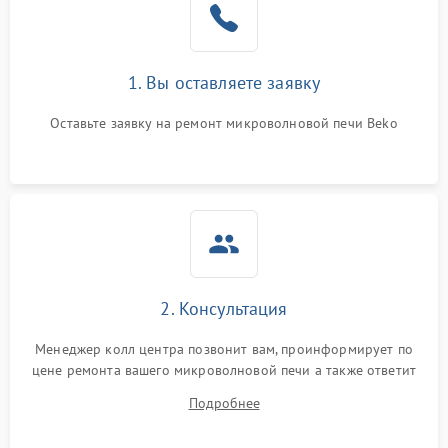
Поломка системы
2200 ₽
Подробнее →
охлаждения
1. Вы оставляете заявку
Не работают сенсорные
2400 ₽
Подробнее →
кнопки
Оставьте заявку на ремонт микроволновой печи Beko
Не горит подсветка
2000 ₽
Подробнее →
Сломался трансформатор
1000 ₽
Подробнее →
2. Консультация
Менеджер колл центра позвонит вам, проинформирует по
цене ремонта вашего микроволновой печи а также ответит
на все ваши вопросы.
Подробнее