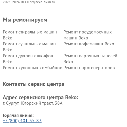
2021-2026 © СЦ srg.beko-fixim.ru
Мы ремонтируем
Ремонт стиральных машин
Ремонт посудомоечных
Beko
машин Beko
Ремонт сушильных машин
Ремонт кофемашин Beko
Beko
Ремонт духовых шкафов
Ремонт варочных панелей
Beko
Beko
Ремонт кухонных комбайнов
Ремонт парогенераторов
Beko
Beko
Ремонт блендеров Beko
Ремонт кофеварок Beko
Контакты сервис центра
Ремонт холодильников Beko
Ремонт морозильных камер
Beko
Адрес сервисного центра Beko:
г. Сургут, Югорский тракт, 38А
Горячая линия:
+7 (800) 301-55-83