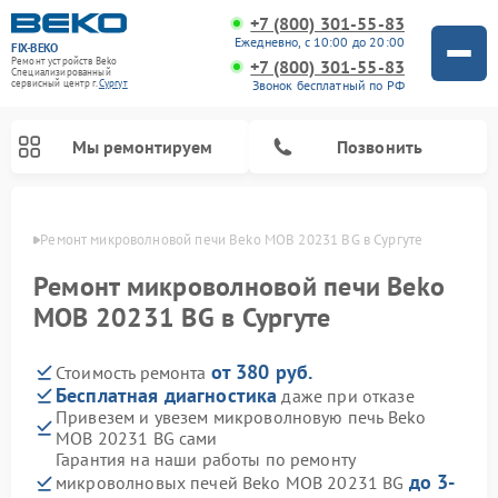
+7 (800) 301-55-83
Ежедневно, с 10:00 до 20:00
FIX-BEKO
Ремонт устройств Beko
+7 (800) 301-55-83
Специализированный
Звонок бесплатный по РФ
cервисный центр г.
Сургут
Мы ремонтируем
Позвонить
ргуте
Ремонт микроволновой печи Beko MOB 20231 BG в Сургуте
Ремонт микроволновой печи Beko
MOB 20231 BG в Сургуте
от 380 руб.
Стоимость ремонта
Бесплатная диагностика
даже при отказе
Привезем и увезем микроволновую печь Beko
MOB 20231 BG сами
Ремонт вертикальных пылесосов Beko
Ремонт стиральных машин Beko
Ремонт сушильных машин Beko
Ремонт кухонных комбайнов Beko
Ремонт посудомоечных машин Beko
Ремонт морозильных камер Beko
Гарантия на наши работы по ремонту
до 3-
микроволновых печей Beko MOB 20231 BG