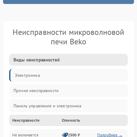
Неисправности микроволновой
печи Beko
Виды неисправностей
Электроника
Прочие неисправности
Панель управления и электроника
Неисправности
Стоимость
Дверца и корпус
Не включается
2500 ₽
Подробнее →
Механика и внутренние элементы