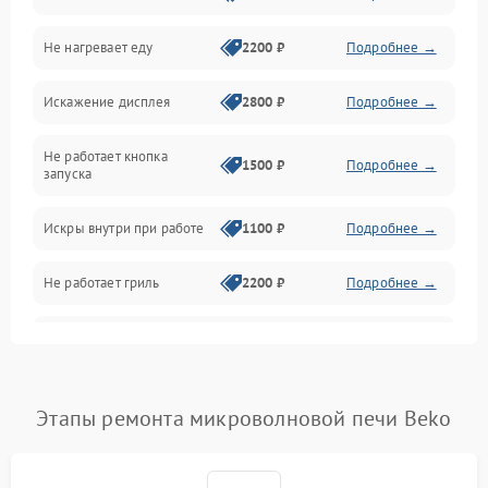
Не нагревает еду
2200 ₽
Подробнее →
Механические повреждения
Искажение дисплея
2800 ₽
Подробнее →
Питание и запуск
Не работает кнопка
Нагрев и приготовление
1500 ₽
Подробнее →
запуска
Программное обеспечение
Искры внутри при работе
1100 ₽
Подробнее →
Не работает гриль
2200 ₽
Подробнее →
Перегрев или отключение
2400 ₽
Подробнее →
во время работы
Появление запаха гари
2400 ₽
Подробнее →
Этапы ремонта микроволновой печи Beko
Проблемы с вентилятором
2000 ₽
Подробнее →