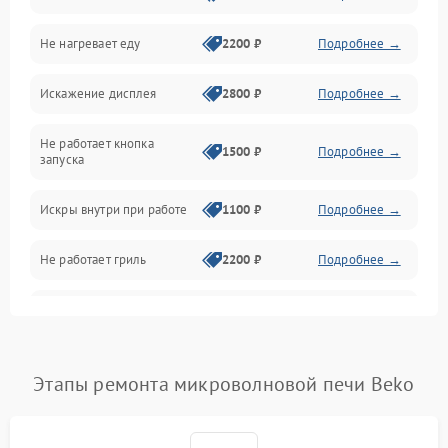
Не нагревает еду
2200 ₽
Подробнее →
Механические повреждения
Искажение дисплея
2800 ₽
Подробнее →
Питание и запуск
Не работает кнопка
Нагрев и приготовление
1500 ₽
Подробнее →
запуска
Программное обеспечение
Искры внутри при работе
1100 ₽
Подробнее →
Не работает гриль
2200 ₽
Подробнее →
Перегрев или отключение
2400 ₽
Подробнее →
во время работы
Появление запаха гари
2400 ₽
Подробнее →
Этапы ремонта микроволновой печи Beko
Проблемы с вентилятором
2000 ₽
Подробнее →