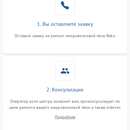
Поломка системы
2200 ₽
Подробнее →
охлаждения
1. Вы оставляете заявку
Не работают сенсорные
2400 ₽
Подробнее →
кнопки
Оставьте заявку на ремонт микроволновой печи Beko
Не горит подсветка
2000 ₽
Подробнее →
Сломался трансформатор
1000 ₽
Подробнее →
2. Консультация
Оператор колл центра позвонит вам, проконсультирует по
цене ремонта вашего микроволновой печи а также ответит
на все ваши вопросы.
Подробнее