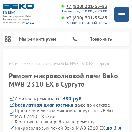
+7 (800) 301-55-83
Ежедневно, с 10:00 до 20:00
FIX-BEKO
Ремонт устройств Beko
+7 (800) 301-55-83
Специализированный
Звонок бесплатный по РФ
cервисный центр г.
Сургут
Мы ремонтируем
Позвонить
ргуте
Ремонт микроволновой печи Beko MWB 2310 EX в Сургуте
Ремонт микроволновой печи Beko
MWB 2310 EX в Сургуте
от 380 руб.
Стоимость ремонта
Бесплатная диагностика
даже при отказе
Привезем и увезем микроволновую печь Beko
MWB 2310 EX сами
Ремонт вертикальных пылесосов Beko
Ремонт стиральных машин Beko
Ремонт сушильных машин Beko
Ремонт кухонных комбайнов Beko
Ремонт посудомоечных машин Beko
Ремонт морозильных камер Beko
Гарантия на наши работы по ремонту
до 3-х
микроволновых печей Beko MWB 2310 EX