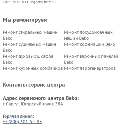
2021-2026 © СЦ srg.beko-fixim.ru
Мы ремонтируем
Ремонт стиральных машин
Ремонт посудомоечных
Beko
машин Beko
Ремонт сушильных машин
Ремонт кофемашин Beko
Beko
Ремонт духовых шкафов
Ремонт варочных панелей
Beko
Beko
Ремонт кухонных комбайнов
Ремонт парогенераторов
Beko
Beko
Ремонт блендеров Beko
Ремонт кофеварок Beko
Контакты сервис центра
Ремонт холодильников Beko
Ремонт морозильных камер
Beko
Адрес сервисного центра Beko:
г. Сургут, Югорский тракт, 38А
Горячая линия:
+7 (800) 301-55-83