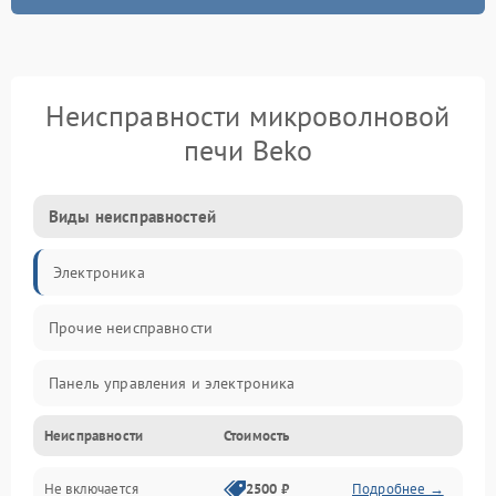
Неисправности микроволновой
печи Beko
Виды неисправностей
Электроника
Прочие неисправности
Панель управления и электроника
Неисправности
Стоимость
Дверца и корпус
Не включается
2500 ₽
Подробнее →
Механика и внутренние элементы