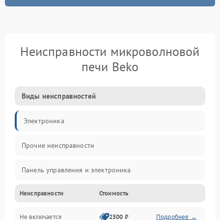
Неисправности микроволновой
печи Beko
Виды неисправностей
Электроника
Прочие неисправности
Панель управления и электроника
Неисправности
Стоимость
Дверца и корпус
Не включается
2500 ₽
Подробнее →
Механика и внутренние элементы