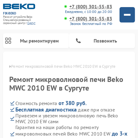
+7 (800) 301-55-83
Ежедневно, с 10:00 до 20:00
FIX-BEKO
Ремонт устройств Beko
+7 (800) 301-55-83
Специализированный
Звонок бесплатный по РФ
cервисный центр г.
Сургут
Мы ремонтируем
Позвонить
ргуте
Ремонт микроволновой печи Beko MWC 2010 EW в Сургуте
Ремонт микроволновой печи Beko
MWC 2010 EW в Сургуте
от 380 руб.
Стоимость ремонта
Бесплатная диагностика
даже при отказе
Привезем и увезем микроволновую печь Beko
MWC 2010 EW сами
Ремонт вертикальных пылесосов Beko
Ремонт стиральных машин Beko
Ремонт сушильных машин Beko
Ремонт кухонных комбайнов Beko
Ремонт посудомоечных машин Beko
Ремонт морозильных камер Beko
Гарантия на наши работы по ремонту
до 3-х
микроволновых печей Beko MWC 2010 EW