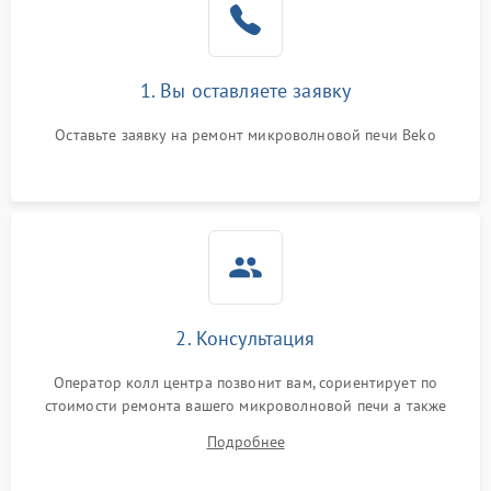
Поломка системы
2200 ₽
Подробнее →
охлаждения
1. Вы оставляете заявку
Не работают сенсорные
2400 ₽
Подробнее →
кнопки
Оставьте заявку на ремонт микроволновой печи Beko
Не горит подсветка
2000 ₽
Подробнее →
Сломался трансформатор
1000 ₽
Подробнее →
2. Консультация
Оператор колл центра позвонит вам, сориентирует по
стоимости ремонта вашего микроволновой печи а также
ответит на все ваши вопросы.
Подробнее