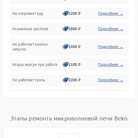
Не нагревает еду
2200 ₽
Подробнее →
Механические повреждения
Искажение дисплея
2800 ₽
Подробнее →
Питание и запуск
Не работает кнопка
Нагрев и приготовление
1500 ₽
Подробнее →
запуска
Программное обеспечение
Искры внутри при работе
1100 ₽
Подробнее →
Не работает гриль
2200 ₽
Подробнее →
Перегрев или отключение
2400 ₽
Подробнее →
во время работы
Появление запаха гари
2400 ₽
Подробнее →
Этапы ремонта микроволновой печи Beko
Проблемы с вентилятором
2000 ₽
Подробнее →