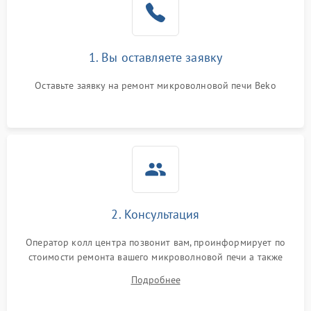
Поломка системы
2200 ₽
Подробнее →
охлаждения
1. Вы оставляете заявку
Не работают сенсорные
2400 ₽
Подробнее →
кнопки
Оставьте заявку на ремонт микроволновой печи Beko
Не горит подсветка
2000 ₽
Подробнее →
Сломался трансформатор
1000 ₽
Подробнее →
2. Консультация
Оператор колл центра позвонит вам, проинформирует по
стоимости ремонта вашего микроволновой печи а также
ответит на все ваши вопросы.
Подробнее