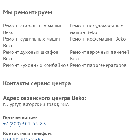
Мы ремонтируем
Ремонт стиральных машин
Ремонт посудомоечных
Beko
машин Beko
Ремонт сушильных машин
Ремонт кофемашин Beko
Beko
Ремонт духовых шкафов
Ремонт варочных панелей
Beko
Beko
Ремонт кухонных комбайнов
Ремонт парогенераторов
Beko
Beko
Ремонт блендеров Beko
Ремонт кофеварок Beko
Контакты сервис центра
Ремонт холодильников Beko
Ремонт морозильных камер
Beko
Адрес сервисного центра Beko:
г. Сургут, Югорский тракт, 38А
Горячая линия:
+7 (800) 301-55-83
Контактный телефон:
8 (800) 301-55-83