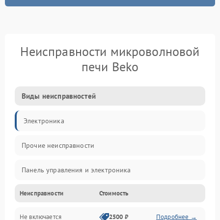
Неисправности микроволновой
печи Beko
Виды неисправностей
Электроника
Прочие неисправности
Панель управления и электроника
Неисправности
Стоимость
Дверца и корпус
Не включается
2500 ₽
Подробнее →
Механика и внутренние элементы