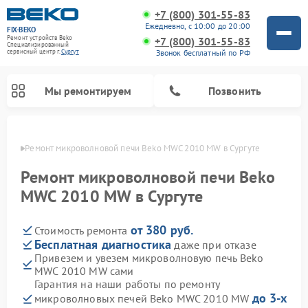
+7 (800) 301-55-83
Ежедневно, с 10:00 до 20:00
FIX-BEKO
Ремонт устройств Beko
+7 (800) 301-55-83
Специализированный
Звонок бесплатный по РФ
cервисный центр г.
Сургут
Мы ремонтируем
Позвонить
ргуте
Ремонт микроволновой печи Beko MWC 2010 MW в Сургуте
Ремонт микроволновой печи Beko
MWC 2010 MW в Сургуте
от 380 руб.
Стоимость ремонта
Бесплатная диагностика
даже при отказе
Привезем и увезем микроволновую печь Beko
MWC 2010 MW сами
Ремонт вертикальных пылесосов Beko
Ремонт стиральных машин Beko
Ремонт сушильных машин Beko
Ремонт кухонных комбайнов Beko
Ремонт посудомоечных машин Beko
Ремонт морозильных камер Beko
Гарантия на наши работы по ремонту
до 3-х
микроволновых печей Beko MWC 2010 MW