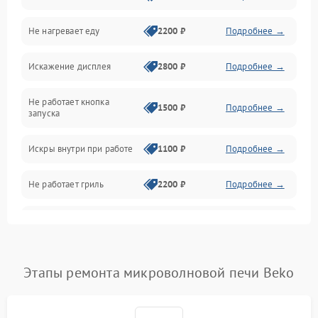
Не нагревает еду
2200 ₽
Подробнее →
Механические повреждения
Искажение дисплея
2800 ₽
Подробнее →
Питание и запуск
Не работает кнопка
Нагрев и приготовление
1500 ₽
Подробнее →
запуска
Программное обеспечение
Искры внутри при работе
1100 ₽
Подробнее →
Не работает гриль
2200 ₽
Подробнее →
Перегрев или отключение
2400 ₽
Подробнее →
во время работы
Появление запаха гари
2400 ₽
Подробнее →
Этапы ремонта микроволновой печи Beko
Проблемы с вентилятором
2000 ₽
Подробнее →