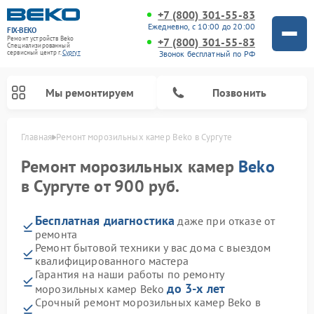
+7 (800) 301-55-83
Ежедневно, с 10:00 до 20:00
FIX-BEKO
Ремонт устройств Beko
+7 (800) 301-55-83
Специализированный
Звонок бесплатный по РФ
cервисный центр г.
Сургут
Мы ремонтируем
Позвонить
Главная
Ремонт морозильных камер Beko в Сургуте
Ремонт морозильных камер
Beko
в Сургуте от 900 руб.
Бесплатная диагностика
даже при отказе от
ремонта
Ремонт бытовой техники у вас дома с выездом
квалифицированного мастера
Гарантия на наши работы по ремонту
Ремонт стиральных машин Beko
Ремонт сушильных машин Beko
Ремонт кухонных комбайнов Beko
Ремонт вертикальных пылесосов Beko
Ремонт посудомоечных машин Beko
Ремонт микроволновых печей Beko
до 3-х лет
морозильных камер Beko
Срочный ремонт морозильных камер Beko в