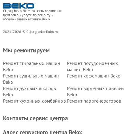
СЦ srg.beko-fixim.ru - сеть сервисных
центров в Сургуте по ремонту и
обслуживанию техники Beko
2021-2026 © СЦ srg.beko-fixim.ru
Мы ремонтируем
Ремонт стиральных машин
Ремонт посудомоечных
Beko
машин Beko
Ремонт сушильных машин
Ремонт кофемашин Beko
Beko
Ремонт духовых шкафов
Ремонт варочных панелей
Beko
Beko
Ремонт кухонных комбайнов
Ремонт парогенераторов
Beko
Beko
Ремонт блендеров Beko
Ремонт кофеварок Beko
Контакты сервис центра
Ремонт холодильников Beko
Ремонт морозильных камер
Beko
Адрес сервисного центра Beko: