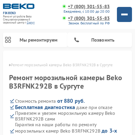
+7 (800) 301-55-83
Ежедневно, с 10:00 до 20:00
FIX-BEKO
Ремонт устройств Beko
+7 (800) 301-55-83
Специализированный
Звонок бесплатный по РФ
cервисный центр г.
Сургут
Мы ремонтируем
Позвонить
ргуте
Ремонт морозильной камеры Beko B3RFNK292B в Сургуте
Ремонт морозильной камеры Beko
B3RFNK292B в Сургуте
от 880 руб.
Стоимость ремонта
Бесплатная диагностика
даже при отказе
Привезем и увезем морозильную камеру Beko
B3RFNK292B сами
Ремонт стиральных машин Beko
Ремонт сушильных машин Beko
Ремонт кухонных комбайнов Beko
Ремонт вертикальных пылесосов Beko
Ремонт посудомоечных машин Beko
Ремонт микроволновых печей Beko
Гарантия на наши работы по ремонту
до 3-х
морозильных камер Beko B3RFNK292B