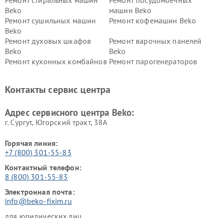
Ремонт стиральных машин
Ремонт посудомоечных
Beko
машин Beko
Ремонт сушильных машин
Ремонт кофемашин Beko
Beko
Ремонт духовых шкафов
Ремонт варочных панелей
Beko
Beko
Ремонт кухонных комбайнов
Ремонт парогенераторов
Beko
Beko
Ремонт блендеров Beko
Ремонт кофеварок Beko
Контакты сервис центра
Ремонт холодильников Beko
Ремонт морозильных камер
Beko
Адрес сервисного центра Beko:
г. Сургут, Югорский тракт, 38А
Горячая линия:
+7 (800) 301-55-83
Контактный телефон:
8 (800) 301-55-83
Электронная почта:
info@beko-fixim.ru
для юридических лиц