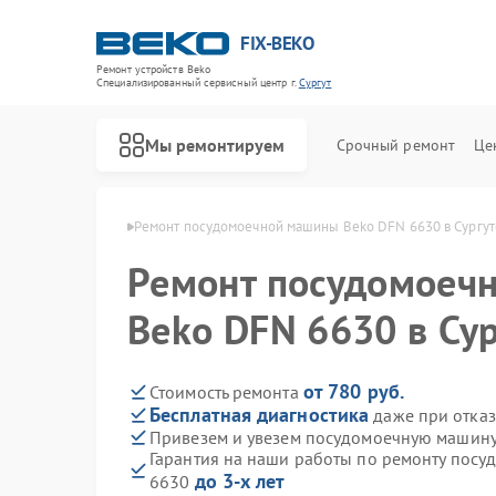
FIX-BEKO
Ремонт устройств Beko
Специализированный cервисный центр г.
Сургут
Мы ремонтируем
Срочный ремонт
Це
шин Beko в Сургуте
Ремонт посудомоечной машины Beko DFN 6630 в Сургут
Ремонт посудомоеч
Beko DFN 6630 в Сур
от 780 руб.
Стоимость ремонта
Бесплатная диагностика
даже при отказ
Привезем и увезем посудомоечную машину
Гарантия на наши работы по ремонту пос
до 3-х лет
6630
Ремонт стиральных машин Beko
Ремонт сушильных машин Beko
Ремонт духовых шкафов Beko
Ремонт варочных панелей Beko
Ремонт кухонных комбайнов Beko
Ремонт парогенераторов Beko
Ремонт морозильных камер Beko
Ремонт вертикальных пылесосов Beko
Ремонт водонагревателей Beko
Ремонт микроволновых печей Beko