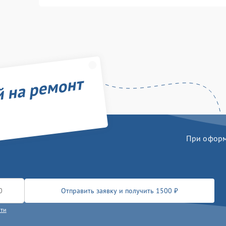
й на ремонт
При оформл
Отправить заявку и получить 1500 ₽
сти