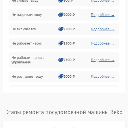
Не сливает воду
500 ₽
Подробнее →
Электропитание
Не нагревает воду
2000 ₽
Подробнее →
Датчики
Не включается
2500 ₽
Подробнее →
Нагрев
Не работает насос
1800 ₽
Подробнее →
Вода
Не работает панель
Гигиена
2500 ₽
Подробнее →
управления
Программное обеспечение
Не распыляет воду
2000 ₽
Подробнее →
Не запускается цикл
1800 ₽
Подробнее →
стирки
Проблемы с набором
Этапы ремонта посудомоечной машины Beko
1800 ₽
Подробнее →
воды