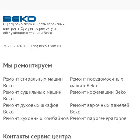
СЦ srg.beko-fixim.ru - сеть сервисных
центров в Сургуте по ремонту и
обслуживанию техники Beko
2021-2026 © СЦ srg.beko-fixim.ru
Мы ремонтируем
Ремонт стиральных машин
Ремонт посудомоечных
Beko
машин Beko
Ремонт сушильных машин
Ремонт кофемашин Beko
Beko
Ремонт духовых шкафов
Ремонт варочных панелей
Beko
Beko
Ремонт кухонных комбайнов
Ремонт парогенераторов
Beko
Beko
Ремонт блендеров Beko
Ремонт кофеварок Beko
Контакты сервис центра
Ремонт холодильников Beko
Ремонт морозильных камер