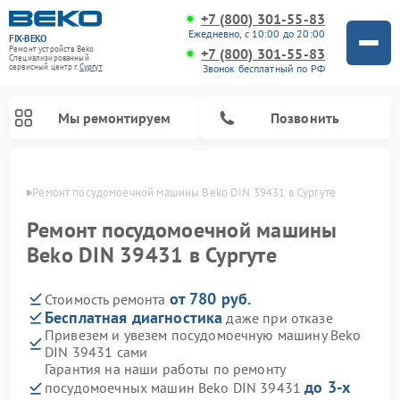
+7 (800) 301-55-83
Ежедневно, с 10:00 до 20:00
FIX-BEKO
Ремонт устройств Beko
+7 (800) 301-55-83
Специализированный
Звонок бесплатный по РФ
cервисный центр г.
Сургут
Мы ремонтируем
Позвонить
ргуте
Ремонт посудомоечной машины Beko DIN 39431 в Сургуте
Ремонт посудомоечной машины
Beko DIN 39431 в Сургуте
от 780 руб.
Стоимость ремонта
Бесплатная диагностика
даже при отказе
Привезем и увезем посудомоечную машину Beko
DIN 39431 сами
Ремонт стиральных машин Beko
Ремонт морозильных камер Beko
Ремонт вертикальных пылесосов Beko
Ремонт сушильных машин Beko
Ремонт кухонных комбайнов Beko
Ремонт микроволновых печей Beko
Гарантия на наши работы по ремонту
до 3-х
посудомоечных машин Beko DIN 39431