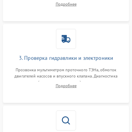
дверцы или нижнего поддона для прямого доступа к
Подробнее
циркуляционному насосу, ТЭНу и сливной помпе.
3. Проверка гидравлики и электроники
Прозвонка мультиметром проточного ТЭНа, обмоток
двигателей насосов и впускного клапана. Диагностика
прессостата (датчика уровня воды), датчика мутности,
Подробнее
концевика дверцы и электронного модуля управления.