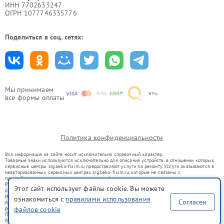
ИНН 7702633247
ОГРН 1077746335776
Поделиться в соц. сетях:
Мы принимаем
все формы оплаты
Политика конфиденциальности
Вся информация на сайте носит исключительно справочный характер.
Товарные знаки используются исключительно для описания устройств, в отношении которых
сервисные центры srg.beko-fixim.ru предоставляют услуги по ремонту. Услуги оказываются в
неавторизованных сервисных центрах srg.beko-fixim.ru, которые не связаны с
правообладателями товарных знаков или их официальными представителями.
Ремонт осуществляется для устройств, уже введенных в гражданский оборот в соответствии
Этот сайт использует файлы cookie. Вы можете
со статьей 1487 ГК РФ.
Использование товарных знаков не преследует цели индивидуализации услуг или введения
ознакомиться с
правилами использования
Согласен
потребителей в заблуждение, а служит для информирования о предоставляемых услугах по
файлов cookie
ремонту техники указанных брендов.
Представленная на сайте информация не является публичной офертой, определяемой
положениями Статьи 437(2) Гражданского кодекса РФ