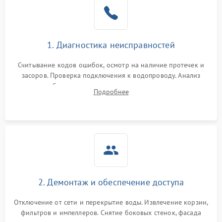
Не работает сушилка
2100 ₽
Подробнее →
Сбои в работе таймера
1700 ₽
Подробнее →
1. Диагностика неисправностей
Проблемы с
2100 ₽
Подробнее →
циркуляционным насосом
Считывание кодов ошибок, осмотр на наличие протечек и
засоров. Проверка подключения к водопроводу. Анализ
жалоб на отсутствие слива, нагрева, вращения
Подробнее
разбрызгивателей или срабатывание системы защиты
аквастоп.
2. Демонтаж и обеспечение доступа
Отключение от сети и перекрытие воды. Извлечение корзин,
фильтров и импеллеров. Снятие боковых стенок, фасада