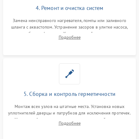
4. Ремонт и очистка систем
Замена неисправного нагревателя, помпы или заливного
шланга с аквастопом. Устранение засоров в улитке насоса,
патрубках и фильтрах. Компонентный ремонт платы
Подробнее
управления, восстановление поврежденной проводки.
5. Сборка и контроль герметичности
Монтаж всех узлов на штатные места. Установка новых
уплотнителей дверцы и патрубков для исключения протечек.
Надежная фиксация хомутов гидравлической системы,
Подробнее
сборка корпуса и установка датчика поплавка.