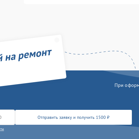
й на ремонт
При оформл
Отправить заявку и получить 1500 ₽
сти