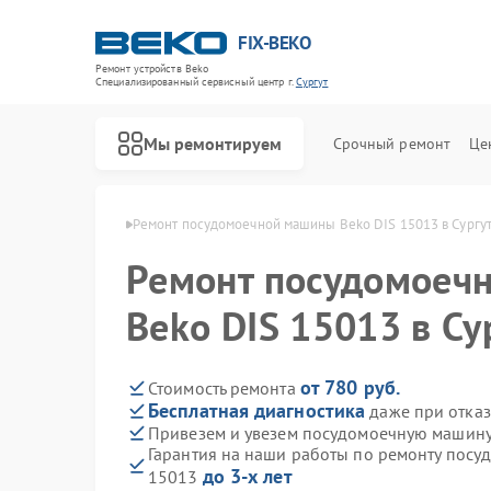
FIX-BEKO
Ремонт устройств Beko
Специализированный cервисный центр г.
Сургут
Мы ремонтируем
Срочный ремонт
Це
шин Beko в Сургуте
Ремонт посудомоечной машины Beko DIS 15013 в Сургу
Ремонт посудомоеч
Beko DIS 15013 в Су
от 780 руб.
Стоимость ремонта
Бесплатная диагностика
даже при отказ
Привезем и увезем посудомоечную машину
Гарантия на наши работы по ремонту посу
до 3-х лет
15013
Ремонт стиральных машин Beko
Ремонт сушильных машин Beko
Ремонт духовых шкафов Beko
Ремонт варочных панелей Beko
Ремонт кухонных комбайнов Beko
Ремонт парогенераторов Beko
Ремонт морозильных камер Beko
Ремонт вертикальных пылесосов Beko
Ремонт водонагревателей Beko
Ремонт микроволновых печей Beko