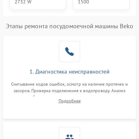
2732 W
1500
Этапы ремонта посудомоечной машины Beko
1. Диагностика неисправностей
Считывание кодов ошибок, осмотр на наличие протечек и
засоров. Проверка подключения к водопроводу. Анализ
жалоб на отсутствие слива, нагрева, вращения
Подробнее
разбрызгивателей или срабатывание системы защиты
аквастоп.