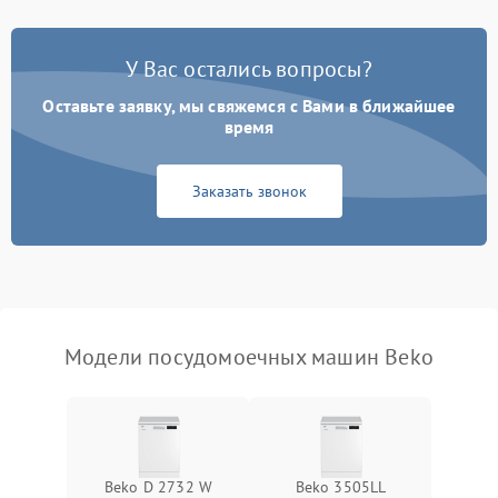
Проблемы с набором
1800 ₽
Подробнее →
воды
У Вас остались вопросы?
Оставьте заявку, мы свяжемся с Вами в ближайшее
Не работает сушилка
2100 ₽
Подробнее →
время
Сбои в работе таймера
1700 ₽
Подробнее →
Заказать звонок
Проблемы с
2100 ₽
Подробнее →
циркуляционным насосом
Модели посудомоечных машин Beko
Beko D 2732 W
Beko 3505LL