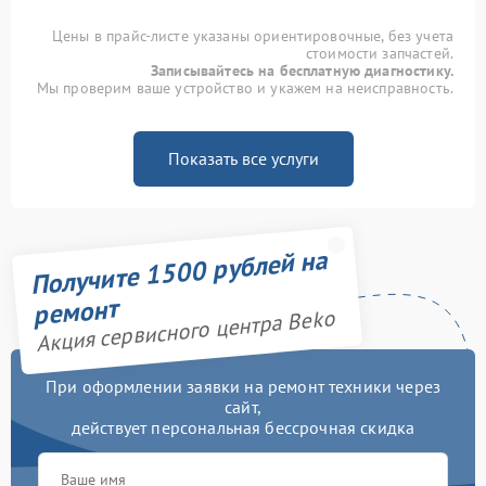
Цены в прайс-листе указаны ориентировочные, без учета
стоимости запчастей.
Записывайтесь на бесплатную диагностику.
Мы проверим ваше устройство и укажем на неисправность.
Показать все услуги
Получите 1500 рублей на
ремонт
Акция сервисного центра Beko
При оформлении заявки на ремонт техники через
сайт,
действует персональная бессрочная скидка