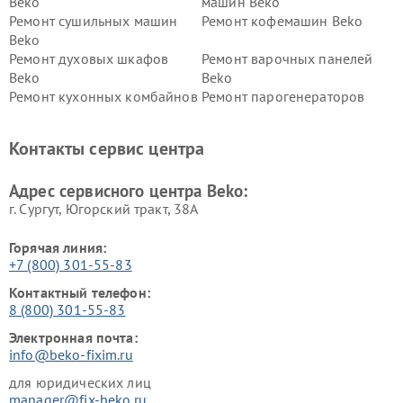
Beko
машин Beko
Ремонт сушильных машин
Ремонт кофемашин Beko
Beko
Ремонт духовых шкафов
Ремонт варочных панелей
Beko
Beko
Ремонт кухонных комбайнов
Ремонт парогенераторов
Beko
Beko
Ремонт блендеров Beko
Ремонт кофеварок Beko
Контакты сервис центра
Ремонт холодильников Beko
Ремонт морозильных камер
Beko
Адрес сервисного центра Beko:
г. Сургут, Югорский тракт, 38А
Горячая линия:
+7 (800) 301-55-83
Контактный телефон:
8 (800) 301-55-83
Электронная почта:
info@beko-fixim.ru
для юридических лиц
manager@fix-beko.ru