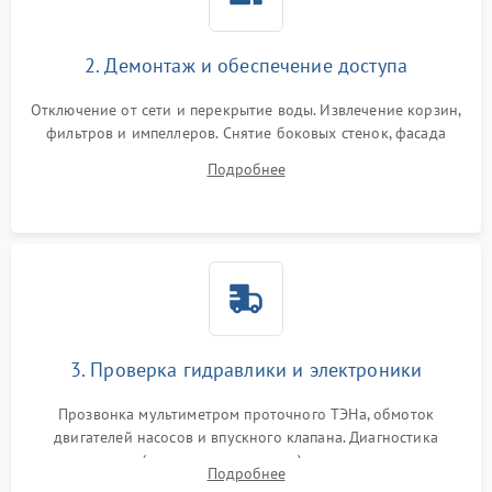
2. Демонтаж и обеспечение доступа
Отключение от сети и перекрытие воды. Извлечение корзин,
фильтров и импеллеров. Снятие боковых стенок, фасада
дверцы или нижнего поддона для прямого доступа к
Подробнее
циркуляционному насосу, ТЭНу и сливной помпе.
3. Проверка гидравлики и электроники
Прозвонка мультиметром проточного ТЭНа, обмоток
двигателей насосов и впускного клапана. Диагностика
прессостата (датчика уровня воды), датчика мутности,
Подробнее
концевика дверцы и электронного модуля управления.