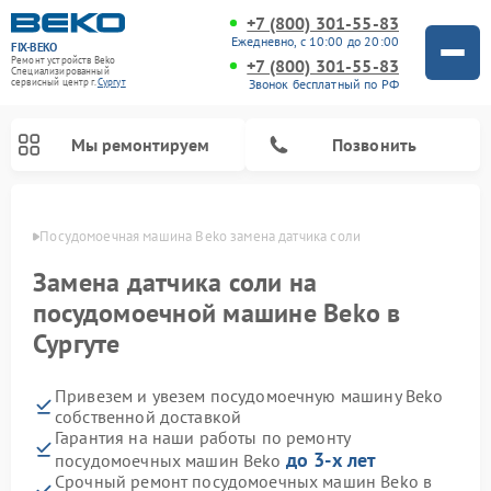
+7 (800) 301-55-83
Ежедневно, с 10:00 до 20:00
FIX-BEKO
Ремонт устройств Beko
+7 (800) 301-55-83
Специализированный
Звонок бесплатный по РФ
cервисный центр г.
Сургут
Мы ремонтируем
Позвонить
ргуте
Посудомоечная машина Beko замена датчика соли
Замена датчика соли на
посудомоечной машине Beko в
Сургуте
Привезем и увезем посудомоечную машину Beko
собственной доставкой
Гарантия на наши работы по ремонту
Ремонт стиральных машин Beko
Ремонт морозильных камер Beko
Ремонт вертикальных пылесосов Beko
Ремонт сушильных машин Beko
Ремонт кухонных комбайнов Beko
Ремонт микроволновых печей Beko
до 3-х лет
посудомоечных машин Beko
Срочный ремонт посудомоечных машин Beko в