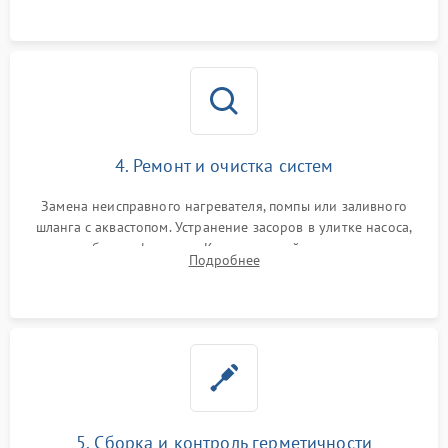
4. Ремонт и очистка систем
Замена неисправного нагревателя, помпы или заливного
шланга с аквастопом. Устранение засоров в улитке насоса,
патрубках и фильтрах. Компонентный ремонт платы
Подробнее
управления, восстановление поврежденной проводки.
5. Сборка и контроль герметичности