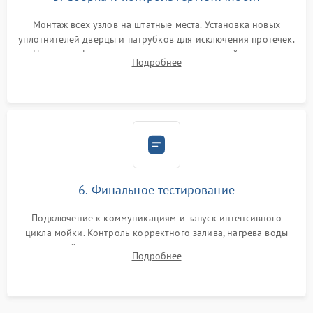
Монтаж всех узлов на штатные места. Установка новых
уплотнителей дверцы и патрубков для исключения протечек.
Надежная фиксация хомутов гидравлической системы,
Подробнее
сборка корпуса и установка датчика поплавка.
6. Финальное тестирование
Подключение к коммуникациям и запуск интенсивного
цикла мойки. Контроль корректного залива, нагрева воды
до нужной температуры, отсутствия посторонних шумов,
Подробнее
штатного слива и абсолютной сухости в поддоне.