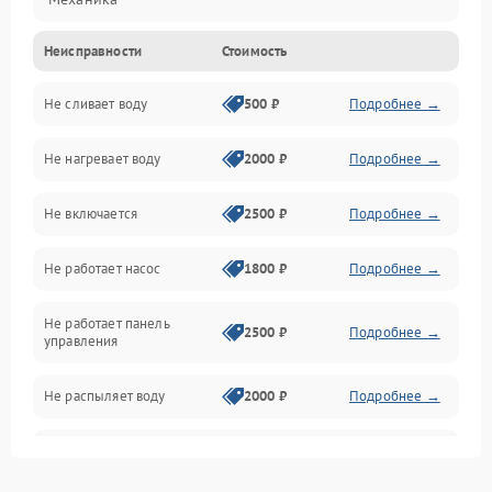
Неисправности
Стоимость
Управление
Не сливает воду
500 ₽
Подробнее →
Электропитание
Не нагревает воду
2000 ₽
Подробнее →
Датчики
Не включается
2500 ₽
Подробнее →
Нагрев
Не работает насос
1800 ₽
Подробнее →
Вода
Не работает панель
Гигиена
2500 ₽
Подробнее →
управления
Программное обеспечение
Не распыляет воду
2000 ₽
Подробнее →
Не запускается цикл
1800 ₽
Подробнее →
стирки