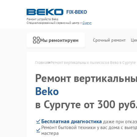
FIX-BEKO
Ремонт устройств Beko
Специализированный cервисный центр г.
Сургут
Мы ремонтируем
Срочный ремонт
Це
Главная
Ремонт вертикальных пылесосов Beko в Сургуте
Ремонт вертикальны
Beko
в Сургуте от 300 руб
Бесплатная диагностика
даже при отказ
Ремонт бытовой техники у вас дома с вые
мастера
Ремонт стиральных машин Beko
Ремонт посудомоечных машин Beko
Ремонт сушильных машин Beko
Ремонт духовых шкафов Beko
Ремонт варочных панелей Beko
Ремонт кухонных комбайнов Beko
Ремонт парогенераторов Beko
Ремонт морозильных камер Beko
Ремонт водонагревателей Beko
Ремонт микроволновых печей Beko