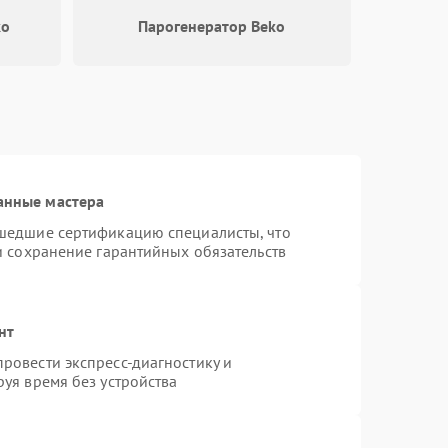
ko
Парогенератор Beko
500 ₽
Подробнее →
1000 ₽
Подробнее →
1500 ₽
Подробнее →
анные мастера
шедшие сертификацию специалисты, что
и сохранение гарантийных обязательств
нт
ровести экспресс-диагностику и
уя время без устройства