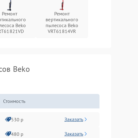
Ремонт
Ремонт
ртикального
вертикального
лесоса Beko
пылесоса Beko
RT61821VD
VRT61814VR
сов Beko
Стоимость
Заказать
530 р
Заказать
480 р