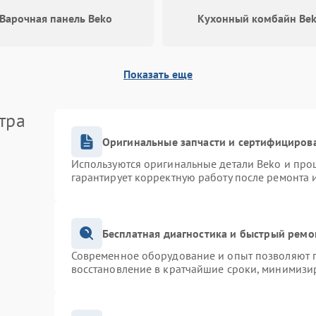
Варочная панель Beko
Кухонный комбайн Be
Повреждение внутренних
60 мин
1 год
проводов
Показать еще
Поломка системы защиты от
60 мин
1 год
перегрузок
тра
Повреждение системы защиты от
60 мин
1 год
короткого замыкания
Оригинальные запчасти и сертифициров
Используются оригинальные детали Beko и про
гарантирует корректную работу после ремонта 
Бесплатная диагностика и быстрый ремо
Современное оборудование и опыт позволяют п
восстановление в кратчайшие сроки, минимизир