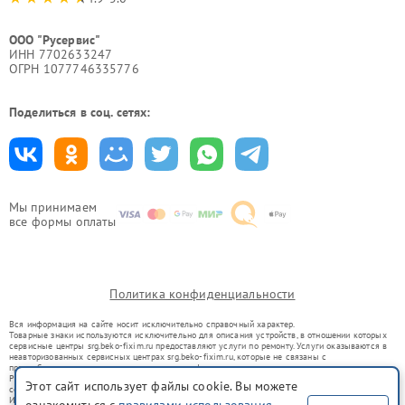
ООО "Русервис"
ИНН 7702633247
ОГРН 1077746335776
Поделиться в соц. сетях:
Мы принимаем
все формы оплаты
Политика конфиденциальности
Вся информация на сайте носит исключительно справочный характер.
Товарные знаки используются исключительно для описания устройств, в отношении которых
сервисные центры srg.beko-fixim.ru предоставляют услуги по ремонту. Услуги оказываются в
неавторизованных сервисных центрах srg.beko-fixim.ru, которые не связаны с
правообладателями товарных знаков или их официальными представителями.
Ремонт осуществляется для устройств, уже введенных в гражданский оборот в соответствии
Этот сайт использует файлы cookie. Вы можете
со статьей 1487 ГК РФ.
Использование товарных знаков не преследует цели индивидуализации услуг или введения