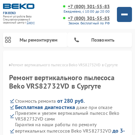
+7 (800) 301-55-83
Ежедневно, с 10:00 до 20:00
FIX-BEKO
Ремонт устройств Beko
+7 (800) 301-55-83
Специализированный
Звонок бесплатный по РФ
cервисный центр г.
Сургут
Мы ремонтируем
Позвонить
ргуте
Ремонт вертикального пылесоса Beko VRS82732VD в Сургуте
Ремонт вертикального пылесоса
Beko VRS82732VD в Сургуте
от 280 руб.
Стоимость ремонта
Бесплатная диагностика
даже при отказе
Привезем и увезем вертикальный пылесос Beko
VRS82732VD сами
Ремонт стиральных машин Beko
Ремонт сушильных машин Beko
Ремонт кухонных комбайнов Beko
Ремонт посудомоечных машин Beko
Ремонт морозильных камер Beko
Ремонт микроволновых печей Beko
Гарантия на наши работы по ремонту
до 3-
вертикальных пылесосов Beko VRS82732VD