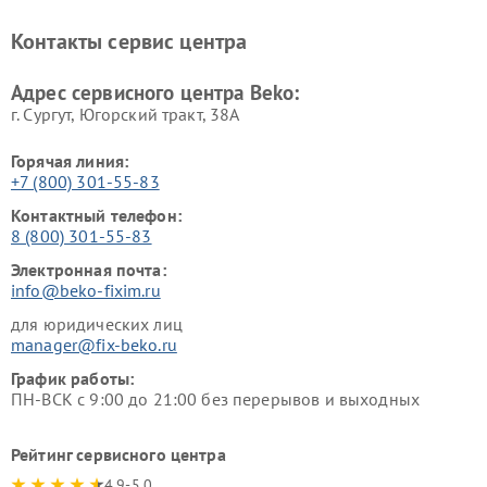
Beko
Beko
Ремонт блендеров Beko
Ремонт кофеварок Beko
Контакты сервис центра
Ремонт холодильников Beko
Ремонт морозильных камер
Beko
Адрес сервисного центра Beko:
г. Сургут, Югорский тракт, 38А
Горячая линия:
+7 (800) 301-55-83
Контактный телефон:
8 (800) 301-55-83
Электронная почта:
info@beko-fixim.ru
для юридических лиц
manager@fix-beko.ru
График работы:
ПН-ВСК с 9:00 до 21:00 без перерывов и выходных
Рейтинг сервисного центра
4.9-5.0