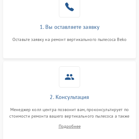
1000 ₽
Подробнее →
индикации
Неисправность системы
1000 ₽
Подробнее →
защиты от перегрева
1. Вы оставляете заявку
Оставьте заявку на ремонт вертикального пылесоса Beko
Поломка системы
автоматического
1500 ₽
Подробнее →
отключения
Неисправность системы
1500 ₽
Подробнее →
управления
Поломка системы
1000 ₽
Подробнее →
освещения (если есть)
2. Консультация
Повреждение внутренних
500 ₽
Подробнее →
Менеджер колл центра позвонит вам, проконсультирует по
проводов
стоимости ремонта вашего вертикального пылесоса а также
ответит на все ваши вопросы.
Подробнее
Поломка системы защиты
1000 ₽
Подробнее →
от перегрузок