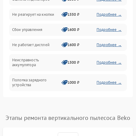
Аккумулятор
Не реагирует на кнопки
1550 ₽
Подробнее →
Работа системы
Сбои управления
1600 ₽
Подробнее →
Всасывание
Не работает дисплей
1600 ₽
Подробнее →
Засор
Неисправность
Привод
1500 ₽
Подробнее →
аккумулятора
Мотор
Поломка зарядного
1000 ₽
Подробнее →
устройства
Защита
Неисправность двигателя
2000 ₽
Подробнее →
Корпус/Герметичность
Поломка кнопки
Этапы ремонта вертикального пылесоса Beko
500 ₽
Подробнее →
включения/выключения
Электронные компоненты
Неисправность системы