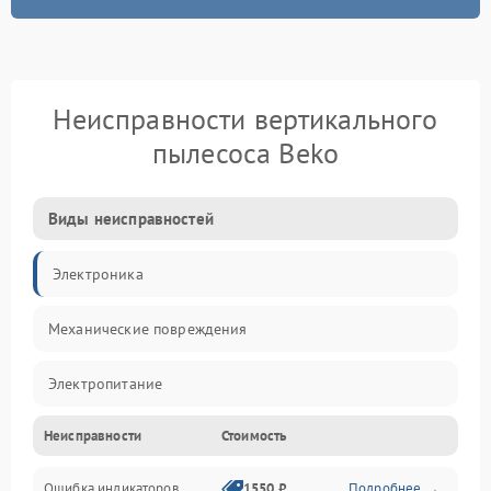
Неисправности вертикального
пылесоса Beko
Виды неисправностей
Электроника
Механические повреждения
Электропитание
Неисправности
Стоимость
Механика
Ошибка индикаторов
1550 ₽
Подробнее →