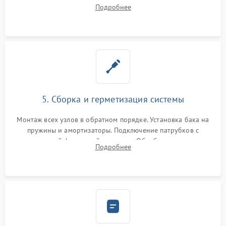
порванного ремня привода, неисправного сливного насоса
Подробнее
или поврежденной резиновой манжеты.
5. Сборка и герметизация системы
Монтаж всех узлов в обратном порядке. Установка бака на
пружины и амортизаторы. Подключение патрубков с
надежной фиксацией хомутами. Обработка стыков
Подробнее
герметиком для предотвращения возможных протечек воды.