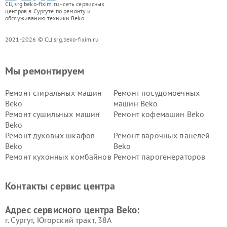
СЦ srg.beko-fixim.ru - сеть сервисных
центров в Сургуте по ремонту и
обслуживанию техники Beko
2021-2026 © СЦ srg.beko-fixim.ru
Мы ремонтируем
Ремонт стиральных машин
Ремонт посудомоечных
Beko
машин Beko
Ремонт сушильных машин
Ремонт кофемашин Beko
Beko
Ремонт духовых шкафов
Ремонт варочных панелей
Beko
Beko
Ремонт кухонных комбайнов
Ремонт парогенераторов
Beko
Beko
Ремонт блендеров Beko
Ремонт кофеварок Beko
Контакты сервис центра
Ремонт холодильников Beko
Ремонт морозильных камер
Beko
Адрес сервисного центра Beko:
г. Сургут, Югорский тракт, 38А