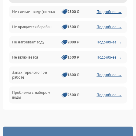
Не сливает воду (помпа)
2500 ₽
Подробнее →
Водоснабжение
Не вращается барабан
1500 ₽
Подробнее →
Слив
Не нагревает воду
2000 ₽
Подробнее →
Программное обеспечение
Не включается
1500 ₽
Подробнее →
Запах горелого при
1800 ₽
Подробнее →
работе
Проблемы с набором
2500 ₽
Подробнее →
воды
Замена ТЭНа
2200 ₽
Подробнее →
Замена платы управления
2200 ₽
Подробнее →