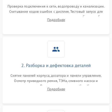
Проверка подключения к сети, водопроводу и канализации.
Считывание кодов ошибок с дисплея. Тестовый запуск для
выявления посторонних шумов, протечек или сбоев в работе
Подробнее
электронного модуля управления.
2. Разборка и дефектовка деталей
Снятие панелей корпуса, дозатора и панели управления.
Осмотр приводного ремня, ТЭНа, сливного насоса и
амортизаторов. Проверка подшипников барабана и
Подробнее
крестовины на износ, а манжеты люка на разрывы.