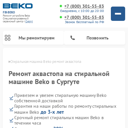
+7 (800) 301-55-83
Ежедневно, с 10:00 до 20:00
FIX-BEKO
Ремонт устройств Beko
+7 (800) 301-55-83
Специализированный
Звонок бесплатный по РФ
cервисный центр г.
Сургут
Мы ремонтируем
Позвонить
ргуте
Стиральная машина Beko ремонт аквастопа
Ремонт аквастопа на стиральной
машине Beko в Сургуте
Привезем и увезем стиральную машину Beko
собственной доставкой
Гарантия на наши работы по ремонту стиральных
до 3-х лет
машин Beko
Ремонт посудомоечных машин Beko
Ремонт морозильных камер Beko
Ремонт вертикальных пылесосов Beko
Ремонт сушильных машин Beko
Ремонт кухонных комбайнов Beko
Ремонт микроволновых печей Beko
Срочный ремонт стиральных машин Beko в
течении часа