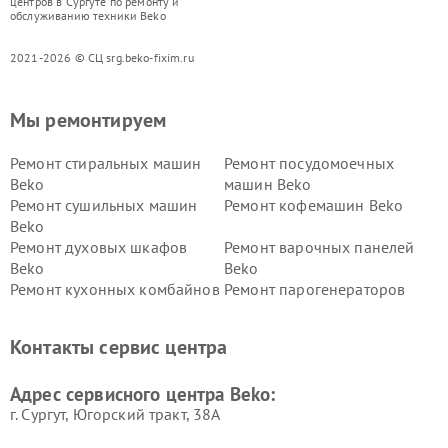
центров в Сургуте по ремонту и
обслуживанию техники Beko
2021-2026 © СЦ srg.beko-fixim.ru
Мы ремонтируем
Ремонт стиральных машин
Ремонт посудомоечных
Beko
машин Beko
Ремонт сушильных машин
Ремонт кофемашин Beko
Beko
Ремонт духовых шкафов
Ремонт варочных панелей
Beko
Beko
Ремонт кухонных комбайнов
Ремонт парогенераторов
Beko
Beko
Ремонт блендеров Beko
Ремонт кофеварок Beko
Контакты сервис центра
Ремонт холодильников Beko
Ремонт морозильных камер
Beko
Адрес сервисного центра Beko:
г. Сургут, Югорский тракт, 38А