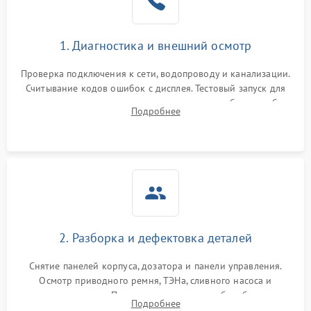
1. Диагностика и внешний осмотр
Проверка подключения к сети, водопроводу и канализации.
Считывание кодов ошибок с дисплея. Тестовый запуск для
выявления посторонних шумов, протечек или сбоев в работе
Подробнее
электронного модуля управления.
2. Разборка и дефектовка деталей
Снятие панелей корпуса, дозатора и панели управления.
Осмотр приводного ремня, ТЭНа, сливного насоса и
амортизаторов. Проверка подшипников барабана и
Подробнее
крестовины на износ, а манжеты люка на разрывы.