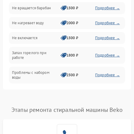
Не вращается барабан
1500 ₽
Подробнее →
Слив
Не нагревает воду
2000 ₽
Подробнее →
Программное обеспечение
Не включается
1500 ₽
Подробнее →
Запах горелого при
1800 ₽
Подробнее →
работе
Проблемы с набором
2500 ₽
Подробнее →
воды
Замена ТЭНа
2200 ₽
Подробнее →
Замена платы управления
2200 ₽
Подробнее →
Этапы ремонта стиральной машины Beko