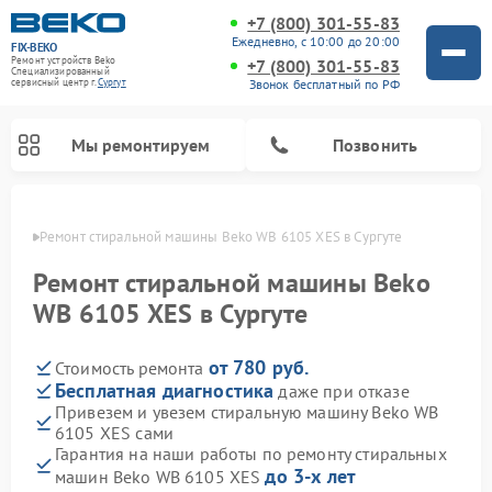
+7 (800) 301-55-83
Ежедневно, с 10:00 до 20:00
FIX-BEKO
Ремонт устройств Beko
+7 (800) 301-55-83
Специализированный
Звонок бесплатный по РФ
cервисный центр г.
Сургут
Мы ремонтируем
Позвонить
ргуте
Ремонт стиральной машины Beko WB 6105 XES в Сургуте
Ремонт стиральной машины Beko
WB 6105 XES в Сургуте
от 780 руб.
Стоимость ремонта
Бесплатная диагностика
даже при отказе
Привезем и увезем стиральную машину Beko WB
6105 XES сами
Ремонт посудомоечных машин Beko
Ремонт морозильных камер Beko
Ремонт вертикальных пылесосов Beko
Ремонт сушильных машин Beko
Ремонт кухонных комбайнов Beko
Ремонт микроволновых печей Beko
Гарантия на наши работы по ремонту стиральных
до 3-х лет
машин Beko WB 6105 XES