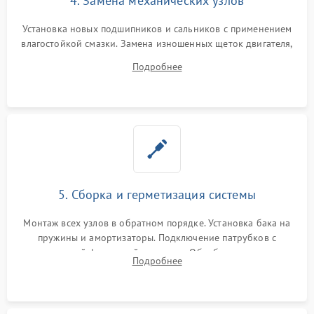
4. Замена механических узлов
Установка новых подшипников и сальников с применением
влагостойкой смазки. Замена изношенных щеток двигателя,
порванного ремня привода, неисправного сливного насоса
Подробнее
или поврежденной резиновой манжеты.
5. Сборка и герметизация системы
Монтаж всех узлов в обратном порядке. Установка бака на
пружины и амортизаторы. Подключение патрубков с
надежной фиксацией хомутами. Обработка стыков
Подробнее
герметиком для предотвращения возможных протечек воды.