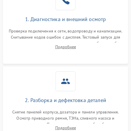
1. Диагностика и внешний осмотр
Проверка подключения к сети, водопроводу и канализации.
Считывание кодов ошибок с дисплея. Тестовый запуск для
выявления посторонних шумов, протечек или сбоев в работе
Подробнее
электронного модуля управления.
2. Разборка и дефектовка деталей
Снятие панелей корпуса, дозатора и панели управления.
Осмотр приводного ремня, ТЭНа, сливного насоса и
амортизаторов. Проверка подшипников барабана и
Подробнее
крестовины на износ, а манжеты люка на разрывы.