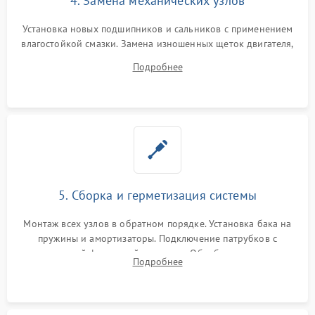
4. Замена механических узлов
Установка новых подшипников и сальников с применением
влагостойкой смазки. Замена изношенных щеток двигателя,
порванного ремня привода, неисправного сливного насоса
Подробнее
или поврежденной резиновой манжеты.
5. Сборка и герметизация системы
Монтаж всех узлов в обратном порядке. Установка бака на
пружины и амортизаторы. Подключение патрубков с
надежной фиксацией хомутами. Обработка стыков
Подробнее
герметиком для предотвращения возможных протечек воды.