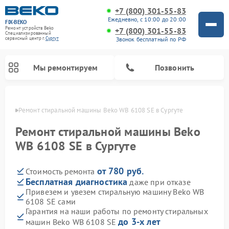
+7 (800) 301-55-83
Ежедневно, с 10:00 до 20:00
FIX-BEKO
Ремонт устройств Beko
+7 (800) 301-55-83
Специализированный
Звонок бесплатный по РФ
cервисный центр г.
Сургут
Мы ремонтируем
Позвонить
ргуте
Ремонт стиральной машины Beko WB 6108 SE в Сургуте
Ремонт стиральной машины Beko
WB 6108 SE в Сургуте
от 780 руб.
Стоимость ремонта
Бесплатная диагностика
даже при отказе
Привезем и увезем стиральную машину Beko WB
6108 SE сами
Ремонт посудомоечных машин Beko
Ремонт морозильных камер Beko
Ремонт вертикальных пылесосов Beko
Ремонт сушильных машин Beko
Ремонт кухонных комбайнов Beko
Ремонт микроволновых печей Beko
Гарантия на наши работы по ремонту стиральных
до 3-х лет
машин Beko WB 6108 SE