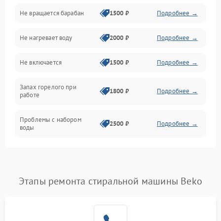
Не вращается барабан
1500 ₽
Подробнее →
Слив
Не нагревает воду
2000 ₽
Подробнее →
Программное обеспечение
Не включается
1500 ₽
Подробнее →
Запах горелого при
1800 ₽
Подробнее →
работе
Проблемы с набором
2500 ₽
Подробнее →
воды
Замена ТЭНа
2200 ₽
Подробнее →
Замена платы управления
2200 ₽
Подробнее →
Этапы ремонта стиральной машины Beko