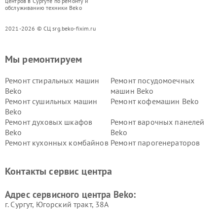
центров в Сургуте по ремонту и
обслуживанию техники Beko
2021-2026 © СЦ srg.beko-fixim.ru
Мы ремонтируем
Ремонт стиральных машин
Ремонт посудомоечных
Beko
машин Beko
Ремонт сушильных машин
Ремонт кофемашин Beko
Beko
Ремонт духовых шкафов
Ремонт варочных панелей
Beko
Beko
Ремонт кухонных комбайнов
Ремонт парогенераторов
Beko
Beko
Ремонт блендеров Beko
Ремонт кофеварок Beko
Контакты сервис центра
Ремонт холодильников Beko
Ремонт морозильных камер
Beko
Адрес сервисного центра Beko:
г. Сургут, Югорский тракт, 38А