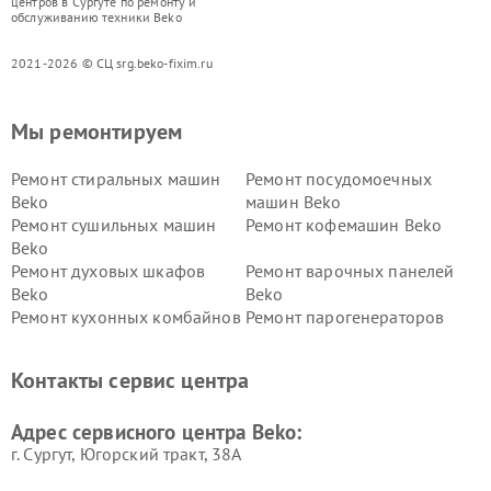
центров в Сургуте по ремонту и
обслуживанию техники Beko
2021-2026 © СЦ srg.beko-fixim.ru
Мы ремонтируем
Ремонт стиральных машин
Ремонт посудомоечных
Beko
машин Beko
Ремонт сушильных машин
Ремонт кофемашин Beko
Beko
Ремонт духовых шкафов
Ремонт варочных панелей
Beko
Beko
Ремонт кухонных комбайнов
Ремонт парогенераторов
Beko
Beko
Ремонт блендеров Beko
Ремонт кофеварок Beko
Контакты сервис центра
Ремонт холодильников Beko
Ремонт морозильных камер
Beko
Адрес сервисного центра Beko:
г. Сургут, Югорский тракт, 38А