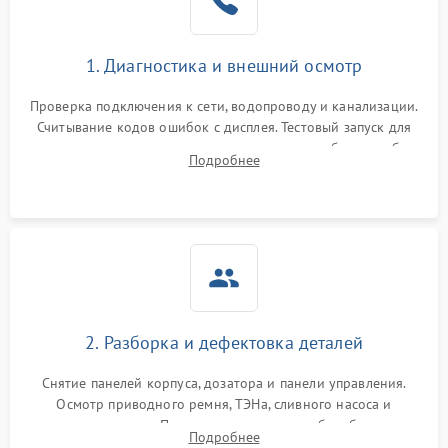
1. Диагностика и внешний осмотр
Проверка подключения к сети, водопроводу и канализации.
Считывание кодов ошибок с дисплея. Тестовый запуск для
выявления посторонних шумов, протечек или сбоев в работе
Подробнее
электронного модуля управления.
2. Разборка и дефектовка деталей
Снятие панелей корпуса, дозатора и панели управления.
Осмотр приводного ремня, ТЭНа, сливного насоса и
амортизаторов. Проверка подшипников барабана и
Подробнее
крестовины на износ, а манжеты люка на разрывы.