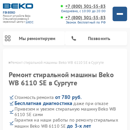
+7 (800) 301-55-83
Ежедневно, с 10:00 до 20:00
FIX-BEKO
Ремонт устройств Beko
+7 (800) 301-55-83
Специализированный
Звонок бесплатный по РФ
cервисный центр г.
Сургут
Мы ремонтируем
Позвонить
ргуте
Ремонт стиральной машины Beko WB 6110 SE в Сургуте
Ремонт стиральной машины Beko
WB 6110 SE в Сургуте
от 780 руб.
Стоимость ремонта
Бесплатная диагностика
даже при отказе
Привезем и увезем стиральную машину Beko WB
6110 SE сами
Ремонт посудомоечных машин Beko
Ремонт морозильных камер Beko
Ремонт вертикальных пылесосов Beko
Ремонт сушильных машин Beko
Ремонт кухонных комбайнов Beko
Ремонт микроволновых печей Beko
Гарантия на наши работы по ремонту стиральных
до 3-х лет
машин Beko WB 6110 SE