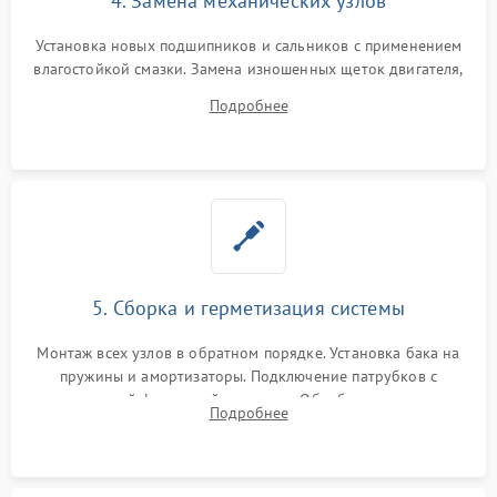
4. Замена механических узлов
Установка новых подшипников и сальников с применением
влагостойкой смазки. Замена изношенных щеток двигателя,
порванного ремня привода, неисправного сливного насоса
Подробнее
или поврежденной резиновой манжеты.
5. Сборка и герметизация системы
Монтаж всех узлов в обратном порядке. Установка бака на
пружины и амортизаторы. Подключение патрубков с
надежной фиксацией хомутами. Обработка стыков
Подробнее
герметиком для предотвращения возможных протечек воды.