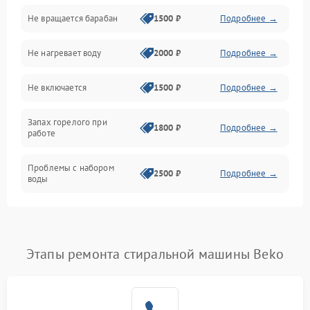
Не вращается барабан
1500 ₽
Подробнее →
Слив
Не нагревает воду
2000 ₽
Подробнее →
Программное обеспечение
Не включается
1500 ₽
Подробнее →
Запах горелого при
1800 ₽
Подробнее →
работе
Проблемы с набором
2500 ₽
Подробнее →
воды
Замена ТЭНа
2200 ₽
Подробнее →
Замена платы управления
2200 ₽
Подробнее →
Этапы ремонта стиральной машины Beko