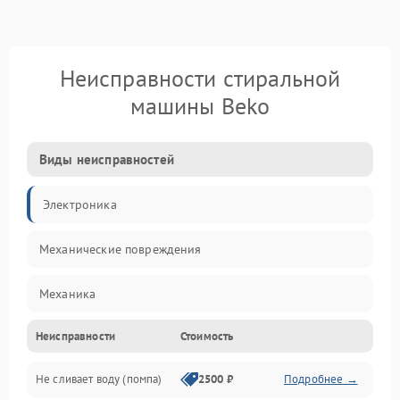
Неисправности стиральной
машины Beko
Виды неисправностей
Электроника
Механические повреждения
Механика
Неисправности
Стоимость
Электропитание
Не сливает воду (помпа)
2500 ₽
Подробнее →
Водоснабжение