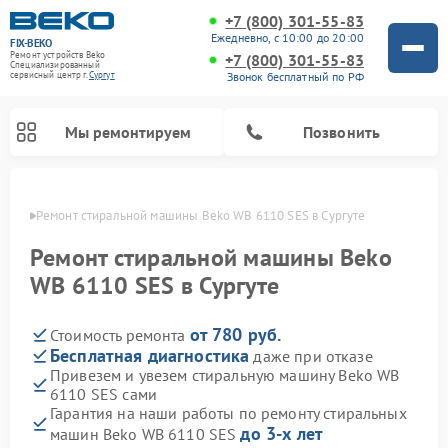
+7 (800) 301-55-83
Ежедневно, с 10:00 до 20:00
FIX-BEKO
Ремонт устройств Beko
+7 (800) 301-55-83
Специализированный
Звонок бесплатный по РФ
cервисный центр г.
Сургут
Мы ремонтируем
Позвонить
ргуте
Ремонт стиральной машины Beko WB 6110 SES в Сургуте
Ремонт стиральной машины Beko
WB 6110 SES в Сургуте
от 780 руб.
Стоимость ремонта
Бесплатная диагностика
даже при отказе
Привезем и увезем стиральную машину Beko WB
6110 SES сами
Ремонт посудомоечных машин Beko
Ремонт морозильных камер Beko
Ремонт вертикальных пылесосов Beko
Ремонт сушильных машин Beko
Ремонт кухонных комбайнов Beko
Ремонт микроволновых печей Beko
Гарантия на наши работы по ремонту стиральных
до 3-х лет
машин Beko WB 6110 SES