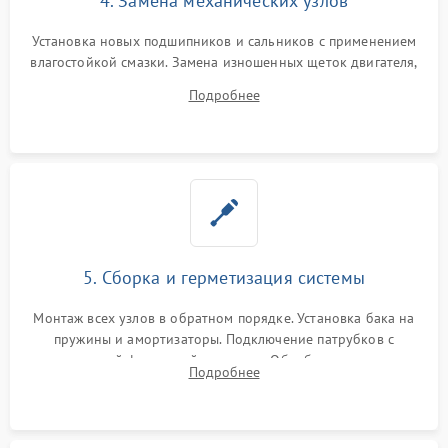
4. Замена механических узлов
Установка новых подшипников и сальников с применением
влагостойкой смазки. Замена изношенных щеток двигателя,
порванного ремня привода, неисправного сливного насоса
Подробнее
или поврежденной резиновой манжеты.
5. Сборка и герметизация системы
Монтаж всех узлов в обратном порядке. Установка бака на
пружины и амортизаторы. Подключение патрубков с
надежной фиксацией хомутами. Обработка стыков
Подробнее
герметиком для предотвращения возможных протечек воды.