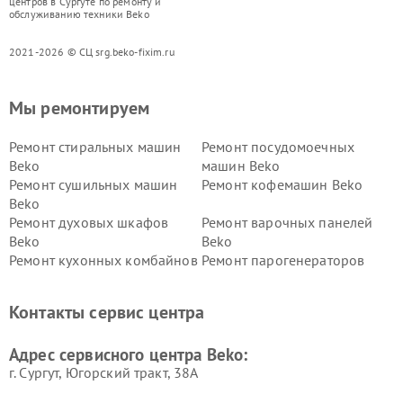
центров в Сургуте по ремонту и
обслуживанию техники Beko
2021-2026 © СЦ srg.beko-fixim.ru
Мы ремонтируем
Ремонт стиральных машин
Ремонт посудомоечных
Beko
машин Beko
Ремонт сушильных машин
Ремонт кофемашин Beko
Beko
Ремонт духовых шкафов
Ремонт варочных панелей
Beko
Beko
Ремонт кухонных комбайнов
Ремонт парогенераторов
Beko
Beko
Ремонт блендеров Beko
Ремонт кофеварок Beko
Контакты сервис центра
Ремонт холодильников Beko
Ремонт морозильных камер
Beko
Адрес сервисного центра Beko:
г. Сургут, Югорский тракт, 38А