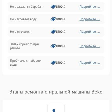
Не вращается барабан
1500 ₽
Подробнее →
Слив
Не нагревает воду
2000 ₽
Подробнее →
Программное обеспечение
Не включается
1500 ₽
Подробнее →
Запах горелого при
1800 ₽
Подробнее →
работе
Проблемы с набором
2500 ₽
Подробнее →
воды
Замена ТЭНа
2200 ₽
Подробнее →
Замена платы управления
2200 ₽
Подробнее →
Этапы ремонта стиральной машины Beko