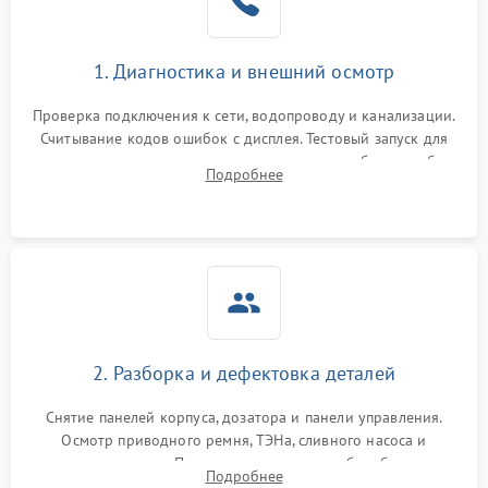
1. Диагностика и внешний осмотр
Проверка подключения к сети, водопроводу и канализации.
Считывание кодов ошибок с дисплея. Тестовый запуск для
выявления посторонних шумов, протечек или сбоев в работе
Подробнее
электронного модуля управления.
2. Разборка и дефектовка деталей
Снятие панелей корпуса, дозатора и панели управления.
Осмотр приводного ремня, ТЭНа, сливного насоса и
амортизаторов. Проверка подшипников барабана и
Подробнее
крестовины на износ, а манжеты люка на разрывы.