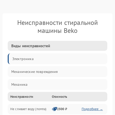
Неисправности стиральной
машины Beko
Виды неисправностей
Электроника
Механические повреждения
Механика
Неисправности
Стоимость
Электропитание
Не сливает воду (помпа)
2500 ₽
Подробнее →
Водоснабжение