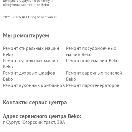
центров в Сургуте по ремонту и
обслуживанию техники Beko
2021-2026 © СЦ srg.beko-fixim.ru
Мы ремонтируем
Ремонт стиральных машин
Ремонт посудомоечных
Beko
машин Beko
Ремонт сушильных машин
Ремонт кофемашин Beko
Beko
Ремонт духовых шкафов
Ремонт варочных панелей
Beko
Beko
Ремонт кухонных комбайнов
Ремонт парогенераторов
Beko
Beko
Ремонт блендеров Beko
Ремонт кофеварок Beko
Контакты сервис центра
Ремонт холодильников Beko
Ремонт морозильных камер
Beko
Адрес сервисного центра Beko:
г. Сургут, Югорский тракт, 38А