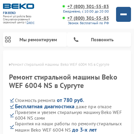
+7 (800) 301-55-83
Ежедневно, с 10:00 до 20:00
FIX-BEKO
Ремонт устройств Beko
+7 (800) 301-55-83
Специализированный
Звонок бесплатный по РФ
cервисный центр г.
Сургут
Мы ремонтируем
Позвонить
ргуте
Ремонт стиральной машины Beko WEF 6004 NS в Сургуте
Ремонт стиральной машины Beko
WEF 6004 NS в Сургуте
от 780 руб.
Стоимость ремонта
Бесплатная диагностика
даже при отказе
Привезем и увезем стиральную машину Beko WEF
6004 NS сами
Ремонт посудомоечных машин Beko
Ремонт морозильных камер Beko
Ремонт вертикальных пылесосов Beko
Ремонт сушильных машин Beko
Ремонт кухонных комбайнов Beko
Ремонт микроволновых печей Beko
Гарантия на наши работы по ремонту стиральных
до 3-х лет
машин Beko WEF 6004 NS