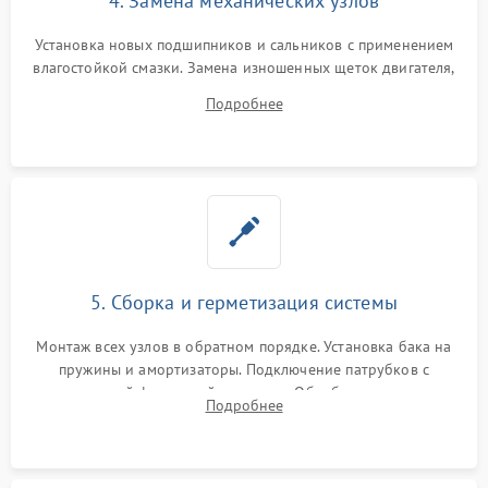
4. Замена механических узлов
Установка новых подшипников и сальников с применением
влагостойкой смазки. Замена изношенных щеток двигателя,
порванного ремня привода, неисправного сливного насоса
Подробнее
или поврежденной резиновой манжеты.
5. Сборка и герметизация системы
Монтаж всех узлов в обратном порядке. Установка бака на
пружины и амортизаторы. Подключение патрубков с
надежной фиксацией хомутами. Обработка стыков
Подробнее
герметиком для предотвращения возможных протечек воды.