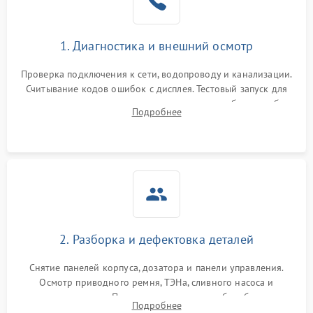
1. Диагностика и внешний осмотр
Проверка подключения к сети, водопроводу и канализации.
Считывание кодов ошибок с дисплея. Тестовый запуск для
выявления посторонних шумов, протечек или сбоев в работе
Подробнее
электронного модуля управления.
2. Разборка и дефектовка деталей
Снятие панелей корпуса, дозатора и панели управления.
Осмотр приводного ремня, ТЭНа, сливного насоса и
амортизаторов. Проверка подшипников барабана и
Подробнее
крестовины на износ, а манжеты люка на разрывы.