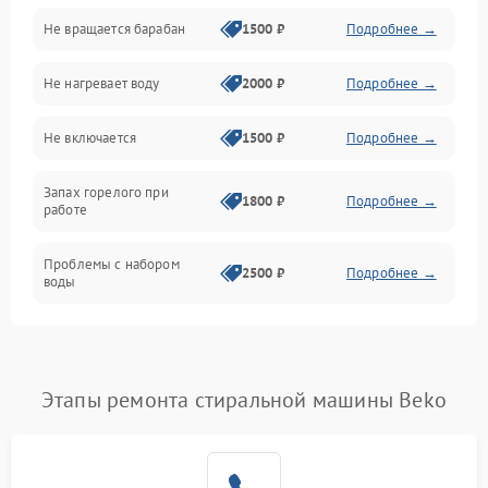
Не вращается барабан
1500 ₽
Подробнее →
Слив
Не нагревает воду
2000 ₽
Подробнее →
Программное обеспечение
Не включается
1500 ₽
Подробнее →
Запах горелого при
1800 ₽
Подробнее →
работе
Проблемы с набором
2500 ₽
Подробнее →
воды
Замена ТЭНа
2200 ₽
Подробнее →
Замена платы управления
2200 ₽
Подробнее →
Этапы ремонта стиральной машины Beko