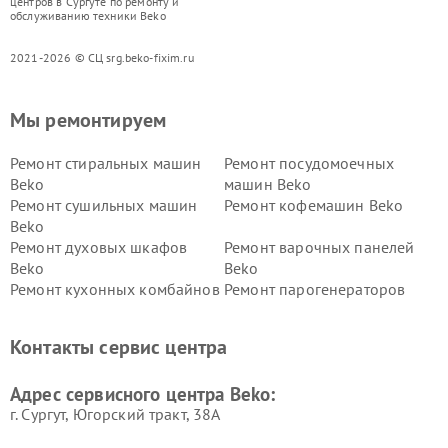
центров в Сургуте по ремонту и
обслуживанию техники Beko
2021-2026 © СЦ srg.beko-fixim.ru
Мы ремонтируем
Ремонт стиральных машин
Ремонт посудомоечных
Beko
машин Beko
Ремонт сушильных машин
Ремонт кофемашин Beko
Beko
Ремонт духовых шкафов
Ремонт варочных панелей
Beko
Beko
Ремонт кухонных комбайнов
Ремонт парогенераторов
Beko
Beko
Ремонт блендеров Beko
Ремонт кофеварок Beko
Контакты сервис центра
Ремонт холодильников Beko
Ремонт морозильных камер
Beko
Адрес сервисного центра Beko:
г. Сургут, Югорский тракт, 38А