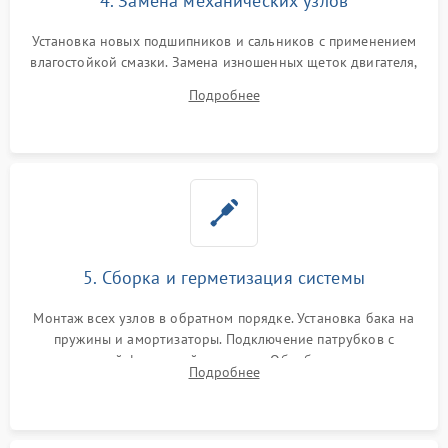
4. Замена механических узлов
Установка новых подшипников и сальников с применением
влагостойкой смазки. Замена изношенных щеток двигателя,
порванного ремня привода, неисправного сливного насоса
Подробнее
или поврежденной резиновой манжеты.
5. Сборка и герметизация системы
Монтаж всех узлов в обратном порядке. Установка бака на
пружины и амортизаторы. Подключение патрубков с
надежной фиксацией хомутами. Обработка стыков
Подробнее
герметиком для предотвращения возможных протечек воды.