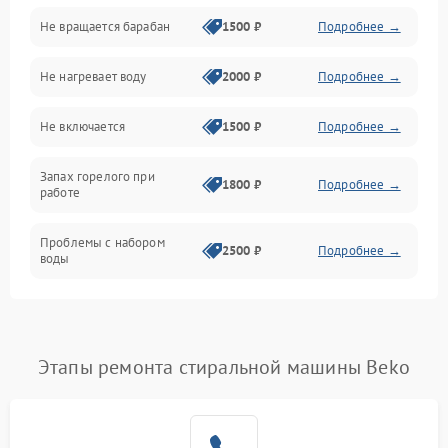
Не вращается барабан
1500 ₽
Подробнее →
Слив
Не нагревает воду
2000 ₽
Подробнее →
Программное обеспечение
Не включается
1500 ₽
Подробнее →
Запах горелого при
1800 ₽
Подробнее →
работе
Проблемы с набором
2500 ₽
Подробнее →
воды
Замена ТЭНа
2200 ₽
Подробнее →
Замена платы управления
2200 ₽
Подробнее →
Этапы ремонта стиральной машины Beko