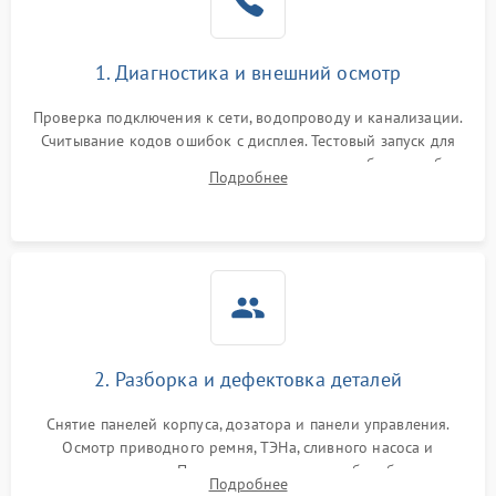
1. Диагностика и внешний осмотр
Проверка подключения к сети, водопроводу и канализации.
Считывание кодов ошибок с дисплея. Тестовый запуск для
выявления посторонних шумов, протечек или сбоев в работе
Подробнее
электронного модуля управления.
2. Разборка и дефектовка деталей
Снятие панелей корпуса, дозатора и панели управления.
Осмотр приводного ремня, ТЭНа, сливного насоса и
амортизаторов. Проверка подшипников барабана и
Подробнее
крестовины на износ, а манжеты люка на разрывы.