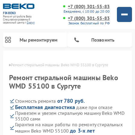
+7 (800) 301-55-83
Ежедневно, с 10:00 до 20:00
FIX-BEKO
Ремонт устройств Beko
+7 (800) 301-55-83
Специализированный
Звонок бесплатный по РФ
cервисный центр г.
Сургут
Мы ремонтируем
Позвонить
ргуте
Ремонт стиральной машины Beko WMD 55100 в Сургуте
Ремонт стиральной машины Beko
WMD 55100 в Сургуте
от 780 руб.
Стоимость ремонта
Бесплатная диагностика
даже при отказе
Привезем и увезем стиральную машину Beko WMD
55100 сами
Ремонт посудомоечных машин Beko
Ремонт морозильных камер Beko
Ремонт вертикальных пылесосов Beko
Ремонт сушильных машин Beko
Ремонт кухонных комбайнов Beko
Ремонт микроволновых печей Beko
Гарантия на наши работы по ремонту стиральных
до 3-х лет
машин Beko WMD 55100