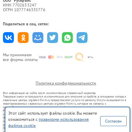
ООО "Русервис"
ИНН 7702633247
ОГРН 1077746335776
Поделиться в соц. сетях:
Мы принимаем
все формы оплаты
Политика конфиденциальности
Вся информация на сайте носит исключительно справочный характер.
Товарные знаки используются исключительно для описания устройств, в отношении которых
сервисные центры srg.beko-fixim.ru предоставляют услуги по ремонту. Услуги оказываются в
неавторизованных сервисных центрах srg.beko-fixim.ru, которые не связаны с
правообладателями товарных знаков или их официальными представителями.
Ремонт осуществляется для устройств, уже введенных в гражданский оборот в соответствии
Этот сайт использует файлы cookie. Вы можете
со статьей 1487 ГК РФ.
Использование товарных знаков не преследует цели индивидуализации услуг или введения
ознакомиться с
правилами использования
Согласен
потребителей в заблуждение, а служит для информирования о предоставляемых услугах по
файлов cookie
ремонту техники указанных брендов.
Представленная на сайте информация не является публичной офертой, определяемой
положениями Статьи 437(2) Гражданского кодекса РФ