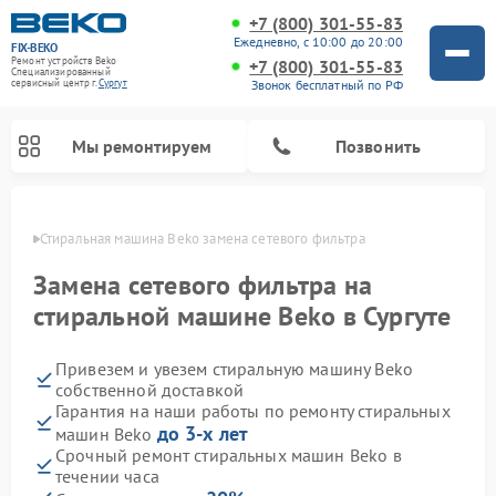
+7 (800) 301-55-83
Ежедневно, с 10:00 до 20:00
FIX-BEKO
Ремонт устройств Beko
+7 (800) 301-55-83
Специализированный
Звонок бесплатный по РФ
cервисный центр г.
Сургут
Мы ремонтируем
Позвонить
ргуте
Стиральная машина Beko замена сетевого фильтра
Замена сетевого фильтра на
стиральной машине Beko в Сургуте
Привезем и увезем стиральную машину Beko
собственной доставкой
Гарантия на наши работы по ремонту стиральных
до 3-х лет
машин Beko
Ремонт посудомоечных машин Beko
Ремонт морозильных камер Beko
Ремонт вертикальных пылесосов Beko
Ремонт сушильных машин Beko
Ремонт кухонных комбайнов Beko
Ремонт микроволновых печей Beko
Срочный ремонт стиральных машин Beko в
течении часа