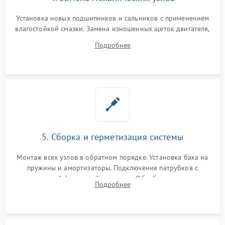
Установка новых подшипников и сальников с применением
влагостойкой смазки. Замена изношенных щеток двигателя,
порванного ремня привода, неисправного сливного насоса
Подробнее
или поврежденной резиновой манжеты.
5. Сборка и герметизация системы
Монтаж всех узлов в обратном порядке. Установка бака на
пружины и амортизаторы. Подключение патрубков с
надежной фиксацией хомутами. Обработка стыков
Подробнее
герметиком для предотвращения возможных протечек воды.