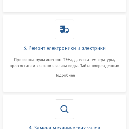
3. Ремонт электроники и электрики
Прозвонка мультиметром ТЭНа, датчика температуры,
прессостата и клапанов залива воды. Пайка поврежденных
дорожек или замена симисторов на плате управления.
Подробнее
Восстановление целостности проводки и контактов.
4. Замена механических узлов