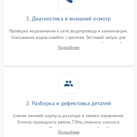
1. Диагностика и внешний осмотр
Проверка подключения к сети, водопроводу и канализации.
Считывание кодов ошибок с дисплея. Тестовый запуск для
выявления посторонних шумов, протечек или сбоев в работе
Подробнее
электронного модуля управления.
2. Разборка и дефектовка деталей
Снятие панелей корпуса, дозатора и панели управления.
Осмотр приводного ремня, ТЭНа, сливного насоса и
амортизаторов. Проверка подшипников барабана и
Подробнее
крестовины на износ, а манжеты люка на разрывы.