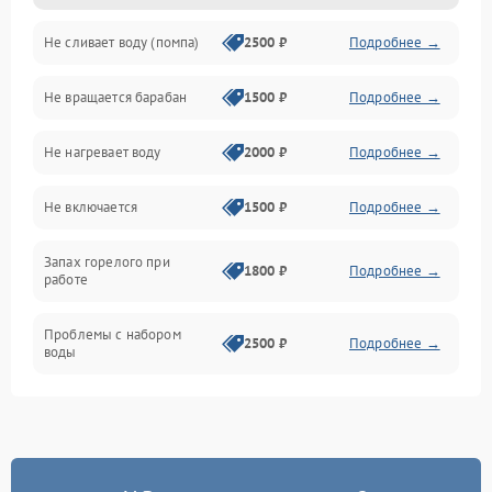
Не сливает воду (помпа)
2500 ₽
Подробнее →
Водоснабжение
Не вращается барабан
1500 ₽
Подробнее →
Слив
Не нагревает воду
2000 ₽
Подробнее →
Программное обеспечение
Не включается
1500 ₽
Подробнее →
Запах горелого при
1800 ₽
Подробнее →
работе
Проблемы с набором
2500 ₽
Подробнее →
воды
Замена ТЭНа
2200 ₽
Подробнее →
Замена платы управления
2200 ₽
Подробнее →