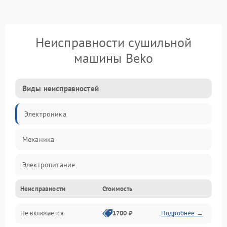
Неисправности сушильной
машины Beko
Виды неисправностей
Электроника
Механика
Электропитание
Неисправности
Стоимость
Нагрев
Не включается
1700 ₽
Подробнее →
Механические повреждения