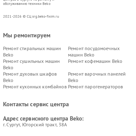
обслуживанию техники Beko
2021-2026 © СЦ srg.beko-fixim.ru
Мы ремонтируем
Ремонт стиральных машин
Ремонт посудомоечных
Beko
машин Beko
Ремонт сушильных машин
Ремонт кофемашин Beko
Beko
Ремонт духовых шкафов
Ремонт варочных панелей
Beko
Beko
Ремонт кухонных комбайнов
Ремонт парогенераторов
Beko
Beko
Ремонт блендеров Beko
Ремонт кофеварок Beko
Контакты сервис центра
Ремонт холодильников Beko
Ремонт морозильных камер
Beko
Адрес сервисного центра Beko:
г. Сургут, Югорский тракт, 38А