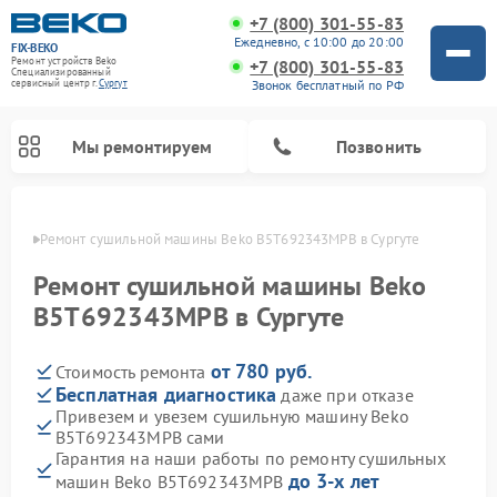
+7 (800) 301-55-83
Ежедневно, с 10:00 до 20:00
FIX-BEKO
Ремонт устройств Beko
+7 (800) 301-55-83
Специализированный
Звонок бесплатный по РФ
cервисный центр г.
Сургут
Мы ремонтируем
Позвонить
ргуте
Ремонт сушильной машины Beko B5T692343MPB в Сургуте
Ремонт сушильной машины Beko
B5T692343MPB в Сургуте
от 780 руб.
Стоимость ремонта
Бесплатная диагностика
даже при отказе
Привезем и увезем сушильную машину Beko
B5T692343MPB сами
Ремонт стиральных машин Beko
Ремонт морозильных камер Beko
Ремонт вертикальных пылесосов Beko
Ремонт посудомоечных машин Beko
Ремонт кухонных комбайнов Beko
Ремонт микроволновых печей Beko
Гарантия на наши работы по ремонту сушильных
до 3-х лет
машин Beko B5T692343MPB