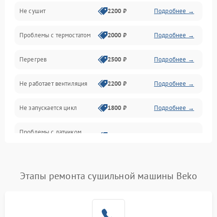
Не сушит
2200 ₽
Подробнее →
Оптика
Проблемы с термостатом
2000 ₽
Подробнее →
Программное обеспечение
Перегрев
2500 ₽
Подробнее →
Датчики
Не работает вентиляция
2200 ₽
Подробнее →
Безопасность
Не запускается цикл
1800 ₽
Подробнее →
Проблемы с датчиком
2500 ₽
Подробнее →
влажности
Не работает нагреватель
2500 ₽
Подробнее →
Этапы ремонта сушильной машины Beko
Проблемы с блоком
1800 ₽
Подробнее →
управления