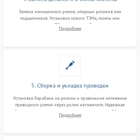
Замена изношенного ремня, опорных роликов или
подшипников. Установка нового ТЭНа, помпы или
термодатчиков. Обязательная глубокая очистка
Подробнее
конденсатора, крыльчатки вентилятора и воздуховодов от
ворса. Восстановление платы управления.
5. Сборка и укладка проводки
Установка барабана на ролики и правильное натяжение
приводного ремня через ролик натяжителя. Надежная
фиксация всех узлов, подключение клемм и шлейфов к
Подробнее
модулю управления. Монтаж корпусных панелей, люка и
верхней крышки устройства.