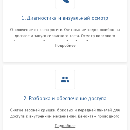
Не завершает программу
1500 ₽
Подробнее →
Зависает программа
1500 ₽
Подробнее →
1. Диагностика и визуальный осмотр
Отключение от электросети. Считывание кодов ошибок на
Ошибка на дисплее
1290 ₽
Подробнее →
дисплее и запуск сервисного теста. Осмотр ворсового
фильтра, теплообменника и барабана. Опрос клиента о
Подробнее
неисправностях (не сушит, не крутит барабан, сильно шумит
или выдает ошибку).
2. Разборка и обеспечение доступа
Снятие верхней крышки, боковых и передней панелей для
доступа к внутренним механизмам. Демонтаж приводного
ремня, панели управления и защитных кожухов.
Подробнее
Обеспечение свободного доступа к ТЭНу, компрессору,