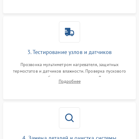
двигателю и дренажной помпе.
3. Тестирование узлов и датчиков
Прозвонка мультиметром нагревателя, защитных
термостатов и датчиков влажности. Проверка пускового
конденсатора, обмоток мотора и помпы. Для машин с
Подробнее
тепловым насосом — диагностика работы компрессора и
оценка циркуляции хладагента.
4. Замена деталей и очистка системы