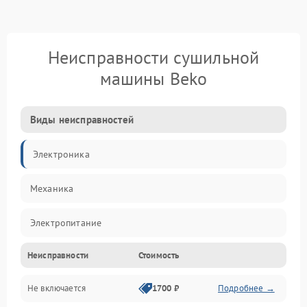
Неисправности сушильной
машины Beko
Виды неисправностей
Электроника
Механика
Электропитание
Неисправности
Стоимость
Нагрев
Не включается
1700 ₽
Подробнее →
Механические повреждения