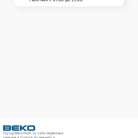
СЦ srg.beko-fixim.ru - сеть сервисных
центров в Сургуте по ремонту и