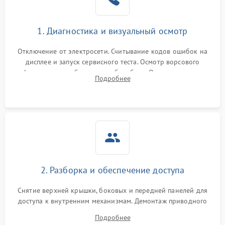
Не завершает программу
1500 ₽
Подробнее →
Зависает программа
1500 ₽
Подробнее →
1. Диагностика и визуальный осмотр
Отключение от электросети. Считывание кодов ошибок на
Ошибка на дисплее
1290 ₽
Подробнее →
дисплее и запуск сервисного теста. Осмотр ворсового
фильтра, теплообменника и барабана. Опрос клиента о
Подробнее
неисправностях (не сушит, не крутит барабан, сильно шумит
или выдает ошибку).
2. Разборка и обеспечение доступа
Снятие верхней крышки, боковых и передней панелей для
доступа к внутренним механизмам. Демонтаж приводного
ремня, панели управления и защитных кожухов.
Подробнее
Обеспечение свободного доступа к ТЭНу, компрессору,