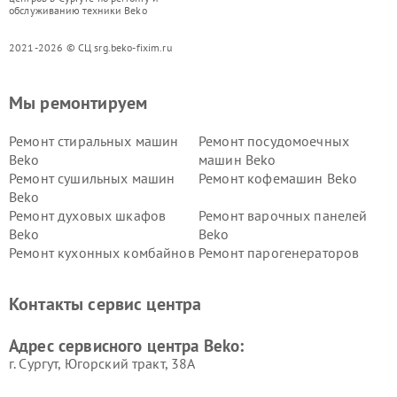
обслуживанию техники Beko
2021-2026 © СЦ srg.beko-fixim.ru
Мы ремонтируем
Ремонт стиральных машин
Ремонт посудомоечных
Beko
машин Beko
Ремонт сушильных машин
Ремонт кофемашин Beko
Beko
Ремонт духовых шкафов
Ремонт варочных панелей
Beko
Beko
Ремонт кухонных комбайнов
Ремонт парогенераторов
Beko
Beko
Ремонт блендеров Beko
Ремонт кофеварок Beko
Контакты сервис центра
Ремонт холодильников Beko
Ремонт морозильных камер
Beko
Адрес сервисного центра Beko:
г. Сургут, Югорский тракт, 38А