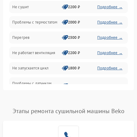
Не сушит
2200 ₽
Подробнее →
Оптика
Проблемы с термостатом
2000 ₽
Подробнее →
Программное обеспечение
Перегрев
2500 ₽
Подробнее →
Датчики
Не работает вентиляция
2200 ₽
Подробнее →
Безопасность
Не запускается цикл
1800 ₽
Подробнее →
Проблемы с датчиком
2500 ₽
Подробнее →
влажности
Не работает нагреватель
2500 ₽
Подробнее →
Этапы ремонта сушильной машины Beko
Проблемы с блоком
1800 ₽
Подробнее →
управления