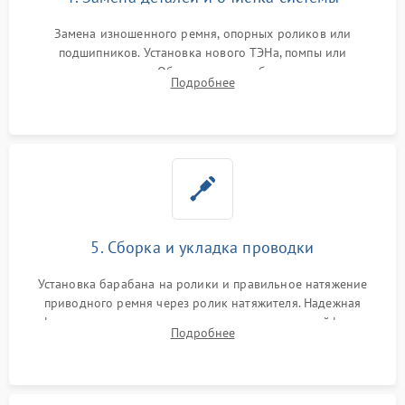
Замена изношенного ремня, опорных роликов или
подшипников. Установка нового ТЭНа, помпы или
термодатчиков. Обязательная глубокая очистка
Подробнее
конденсатора, крыльчатки вентилятора и воздуховодов от
ворса. Восстановление платы управления.
5. Сборка и укладка проводки
Установка барабана на ролики и правильное натяжение
приводного ремня через ролик натяжителя. Надежная
фиксация всех узлов, подключение клемм и шлейфов к
Подробнее
модулю управления. Монтаж корпусных панелей, люка и
верхней крышки устройства.