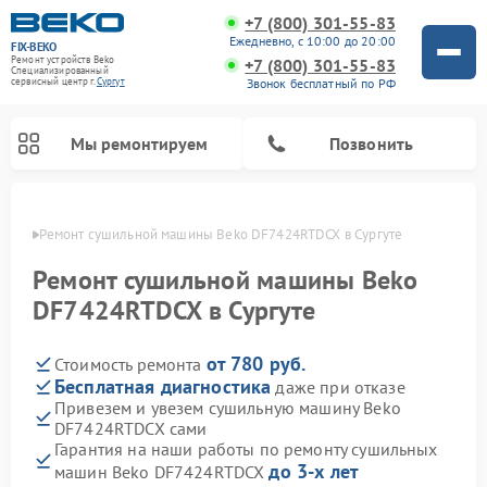
+7 (800) 301-55-83
Ежедневно, с 10:00 до 20:00
FIX-BEKO
Ремонт устройств Beko
+7 (800) 301-55-83
Специализированный
Звонок бесплатный по РФ
cервисный центр г.
Сургут
Мы ремонтируем
Позвонить
ргуте
Ремонт сушильной машины Beko DF7424RTDCX в Сургуте
Ремонт сушильной машины Beko
DF7424RTDCX в Сургуте
от 780 руб.
Стоимость ремонта
Бесплатная диагностика
даже при отказе
Привезем и увезем сушильную машину Beko
DF7424RTDCX сами
Ремонт стиральных машин Beko
Ремонт морозильных камер Beko
Ремонт вертикальных пылесосов Beko
Ремонт посудомоечных машин Beko
Ремонт кухонных комбайнов Beko
Ремонт микроволновых печей Beko
Гарантия на наши работы по ремонту сушильных
до 3-х лет
машин Beko DF7424RTDCX