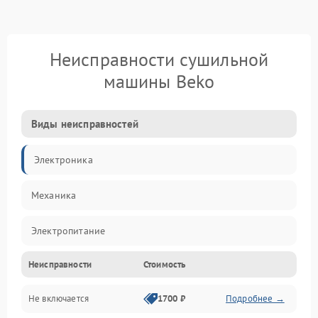
Неисправности сушильной
машины Beko
Виды неисправностей
Электроника
Механика
Электропитание
Неисправности
Стоимость
Нагрев
Не включается
1700 ₽
Подробнее →
Механические повреждения