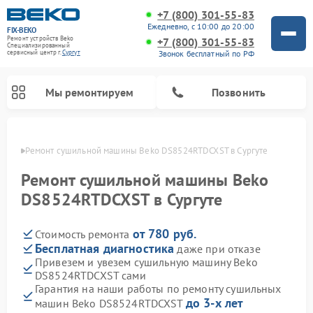
+7 (800) 301-55-83
Ежедневно, с 10:00 до 20:00
FIX-BEKO
Ремонт устройств Beko
+7 (800) 301-55-83
Специализированный
Звонок бесплатный по РФ
cервисный центр г.
Сургут
Мы ремонтируем
Позвонить
ргуте
Ремонт сушильной машины Beko DS8524RTDCXST в Сургуте
Ремонт сушильной машины Beko
DS8524RTDCXST в Сургуте
от 780 руб.
Стоимость ремонта
Бесплатная диагностика
даже при отказе
Привезем и увезем сушильную машину Beko
DS8524RTDCXST сами
Ремонт стиральных машин Beko
Ремонт морозильных камер Beko
Ремонт вертикальных пылесосов Beko
Ремонт посудомоечных машин Beko
Ремонт кухонных комбайнов Beko
Ремонт микроволновых печей Beko
Гарантия на наши работы по ремонту сушильных
до 3-х лет
машин Beko DS8524RTDCXST