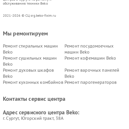
обслуживанию техники Beko
2021-2026 © СЦ srg.beko-fixim.ru
Мы ремонтируем
Ремонт стиральных машин
Ремонт посудомоечных
Beko
машин Beko
Ремонт сушильных машин
Ремонт кофемашин Beko
Beko
Ремонт духовых шкафов
Ремонт варочных панелей
Beko
Beko
Ремонт кухонных комбайнов
Ремонт парогенераторов
Beko
Beko
Ремонт блендеров Beko
Ремонт кофеварок Beko
Контакты сервис центра
Ремонт холодильников Beko
Ремонт морозильных камер
Beko
Адрес сервисного центра Beko:
г. Сургут, Югорский тракт, 38А