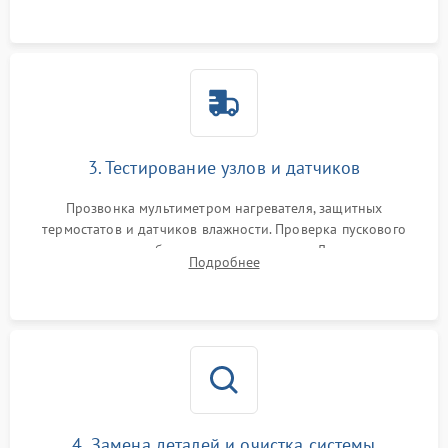
двигателю и дренажной помпе.
3. Тестирование узлов и датчиков
Прозвонка мультиметром нагревателя, защитных
термостатов и датчиков влажности. Проверка пускового
конденсатора, обмоток мотора и помпы. Для машин с
Подробнее
тепловым насосом — диагностика работы компрессора и
оценка циркуляции хладагента.
4. Замена деталей и очистка системы