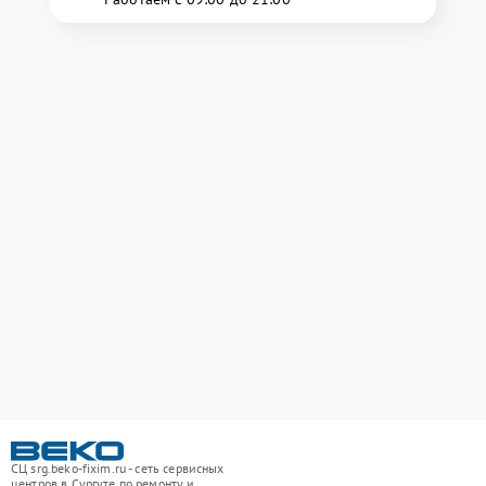
СЦ srg.beko-fixim.ru - сеть сервисных
центров в Сургуте по ремонту и