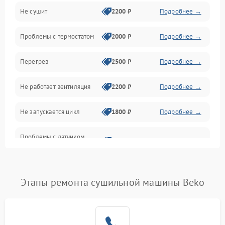
Не сушит
2200 ₽
Подробнее →
Оптика
Проблемы с термостатом
2000 ₽
Подробнее →
Программное обеспечение
Перегрев
2500 ₽
Подробнее →
Датчики
Не работает вентиляция
2200 ₽
Подробнее →
Безопасность
Не запускается цикл
1800 ₽
Подробнее →
Проблемы с датчиком
2500 ₽
Подробнее →
влажности
Не работает нагреватель
2500 ₽
Подробнее →
Этапы ремонта сушильной машины Beko
Проблемы с блоком
1800 ₽
Подробнее →
управления