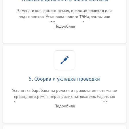
Замена изношенного ремня, опорных роликов или
подшипников. Установка нового ТЭНа, помпы или
термодатчиков. Обязательная глубокая очистка
Подробнее
конденсатора, крыльчатки вентилятора и воздуховодов от
ворса. Восстановление платы управления.
5. Сборка и укладка проводки
Установка барабана на ролики и правильное натяжение
приводного ремня через ролик натяжителя. Надежная
фиксация всех узлов, подключение клемм и шлейфов к
Подробнее
модулю управления. Монтаж корпусных панелей, люка и
верхней крышки устройства.