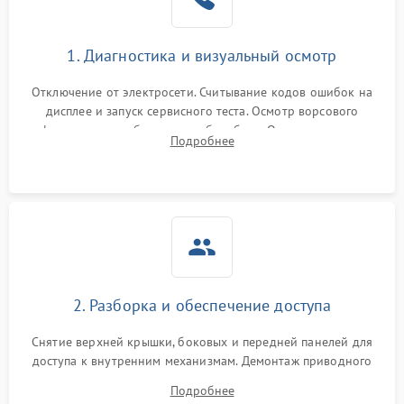
Не завершает программу
1500 ₽
Подробнее →
Зависает программа
1500 ₽
Подробнее →
1. Диагностика и визуальный осмотр
Отключение от электросети. Считывание кодов ошибок на
Ошибка на дисплее
1290 ₽
Подробнее →
дисплее и запуск сервисного теста. Осмотр ворсового
фильтра, теплообменника и барабана. Опрос клиента о
Подробнее
неисправностях (не сушит, не крутит барабан, сильно шумит
или выдает ошибку).
2. Разборка и обеспечение доступа
Снятие верхней крышки, боковых и передней панелей для
доступа к внутренним механизмам. Демонтаж приводного
ремня, панели управления и защитных кожухов.
Подробнее
Обеспечение свободного доступа к ТЭНу, компрессору,