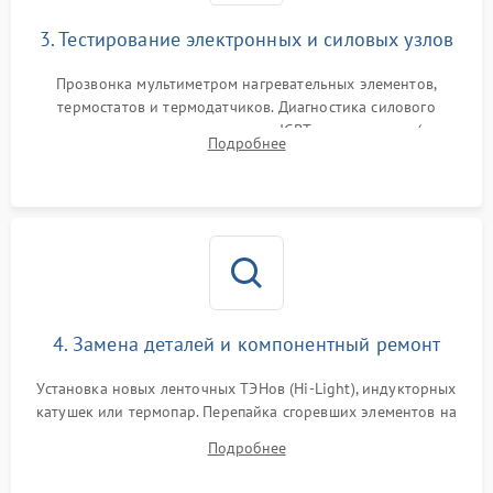
3. Тестирование электронных и силовых узлов
Прозвонка мультиметром нагревательных элементов,
термостатов и термодатчиков. Диагностика силового
модуля, реле, диодных мостов и IGBT-транзисторов (для
Подробнее
индукции). Проверка кранов и газ-контроля (для газовых
панелей).
4. Замена деталей и компонентный ремонт
Установка новых ленточных ТЭНов (Hi-Light), индукторных
катушек или термопар. Перепайка сгоревших элементов на
плате управления, восстановление токопроводящих
Подробнее
дорожек. Очистка контактов и замена поврежденной
проводки.