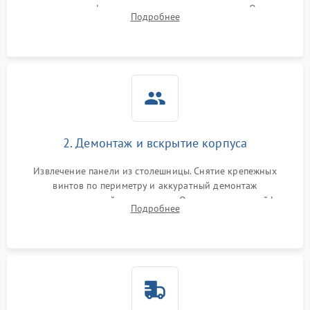
проверка конфорок на равномерность нагрева. Опрос
Подробнее
клиента о симптомах (не включается, не видит посуду,
щелкает).
2. Демонтаж и вскрытие корпуса
Извлечение панели из столешницы. Снятие крепежных
винтов по периметру и аккуратный демонтаж
стеклокерамической поверхности. Отсоединение шлейфов
Подробнее
сенсорного блока для доступа к силовым платам, катушкам
или ТЭНам.