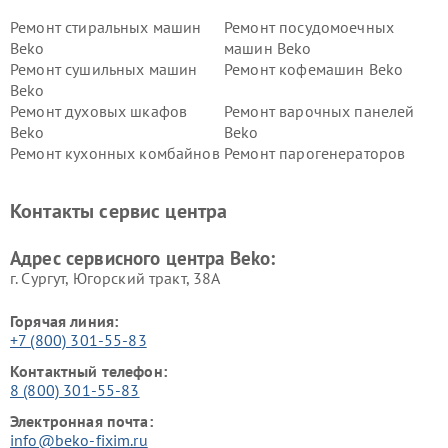
Ремонт стиральных машин
Ремонт посудомоечных
Beko
машин Beko
Ремонт сушильных машин
Ремонт кофемашин Beko
Beko
Ремонт духовых шкафов
Ремонт варочных панелей
Beko
Beko
Ремонт кухонных комбайнов
Ремонт парогенераторов
Beko
Beko
Ремонт блендеров Beko
Ремонт кофеварок Beko
Контакты сервис центра
Ремонт холодильников Beko
Ремонт морозильных камер
Beko
Адрес сервисного центра Beko:
г. Сургут, Югорский тракт, 38А
Горячая линия:
+7 (800) 301-55-83
Контактный телефон:
8 (800) 301-55-83
Электронная почта:
info@beko-fixim.ru