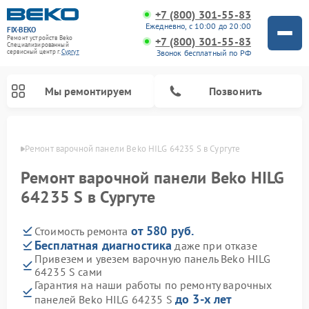
+7 (800) 301-55-83
Ежедневно, с 10:00 до 20:00
FIX-BEKO
Ремонт устройств Beko
+7 (800) 301-55-83
Специализированный
Звонок бесплатный по РФ
cервисный центр г.
Сургут
Мы ремонтируем
Позвонить
ргуте
Ремонт варочной панели Beko HILG 64235 S в Сургуте
Ремонт варочной панели Beko HILG
64235 S в Сургуте
от 580 руб.
Стоимость ремонта
Бесплатная диагностика
даже при отказе
Привезем и увезем варочную панель Beko HILG
64235 S сами
Ремонт стиральных машин Beko
Ремонт сушильных машин Beko
Ремонт морозильных камер Beko
Ремонт вертикальных пылесосов Beko
Ремонт посудомоечных машин Beko
Ремонт кухонных комбайнов Beko
Ремонт микроволновых печей Beko
Гарантия на наши работы по ремонту варочных
до 3-х лет
панелей Beko HILG 64235 S