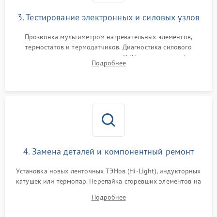
3. Тестирование электронных и силовых узлов
Прозвонка мультиметром нагревательных элементов,
термостатов и термодатчиков. Диагностика силового
модуля, реле, диодных мостов и IGBT-транзисторов (для
Подробнее
индукции). Проверка кранов и газ-контроля (для газовых
панелей).
4. Замена деталей и компонентный ремонт
Установка новых ленточных ТЭНов (Hi-Light), индукторных
катушек или термопар. Перепайка сгоревших элементов на
плате управления, восстановление токопроводящих
Подробнее
дорожек. Очистка контактов и замена поврежденной
проводки.