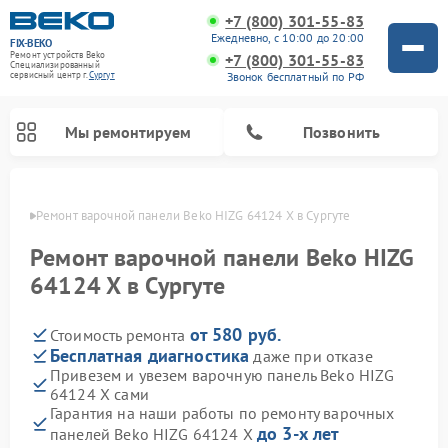
+7 (800) 301-55-83
Ежедневно, с 10:00 до 20:00
FIX-BEKO
Ремонт устройств Beko
+7 (800) 301-55-83
Специализированный
Звонок бесплатный по РФ
cервисный центр г.
Сургут
Мы ремонтируем
Позвонить
ргуте
Ремонт варочной панели Beko HIZG 64124 X в Сургуте
Ремонт варочной панели Beko HIZG
64124 X в Сургуте
от 580 руб.
Стоимость ремонта
Бесплатная диагностика
даже при отказе
Привезем и увезем варочную панель Beko HIZG
64124 X сами
Ремонт стиральных машин Beko
Ремонт сушильных машин Beko
Ремонт морозильных камер Beko
Ремонт вертикальных пылесосов Beko
Ремонт посудомоечных машин Beko
Ремонт кухонных комбайнов Beko
Ремонт микроволновых печей Beko
Гарантия на наши работы по ремонту варочных
до 3-х лет
панелей Beko HIZG 64124 X