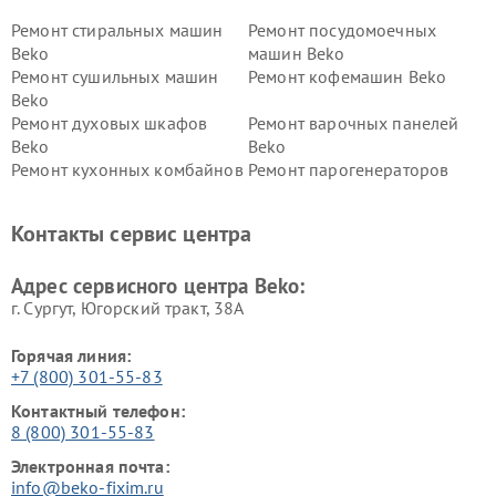
Ремонт стиральных машин
Ремонт посудомоечных
Beko
машин Beko
Ремонт сушильных машин
Ремонт кофемашин Beko
Beko
Ремонт духовых шкафов
Ремонт варочных панелей
Beko
Beko
Ремонт кухонных комбайнов
Ремонт парогенераторов
Beko
Beko
Ремонт блендеров Beko
Ремонт кофеварок Beko
Контакты сервис центра
Ремонт холодильников Beko
Ремонт морозильных камер
Beko
Адрес сервисного центра Beko:
г. Сургут, Югорский тракт, 38А
Горячая линия:
+7 (800) 301-55-83
Контактный телефон:
8 (800) 301-55-83
Электронная почта:
info@beko-fixim.ru