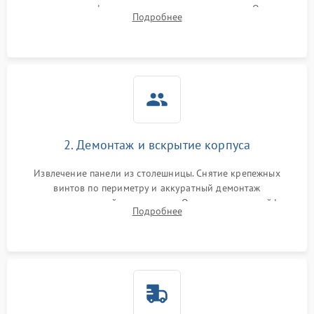
проверка конфорок на равномерность нагрева. Опрос
Подробнее
клиента о симптомах (не включается, не видит посуду,
щелкает).
2. Демонтаж и вскрытие корпуса
Извлечение панели из столешницы. Снятие крепежных
винтов по периметру и аккуратный демонтаж
стеклокерамической поверхности. Отсоединение шлейфов
Подробнее
сенсорного блока для доступа к силовым платам, катушкам
или ТЭНам.